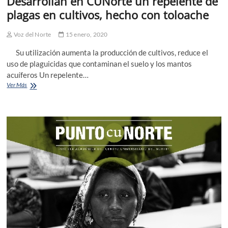
Desarrollan en CUNorte un repelente de
plagas en cultivos, hecho con toloache
Voz del Norte
15 enero, 2020
Su utilización aumenta la producción de cultivos, reduce el
uso de plaguicidas que contaminan el suelo y los mantos
acuíferos Un repelente…
Desarrollan
Ver Más
en
CUNorte
un
repelente
de
plagas
en
cultivos,
hecho
con
toloache