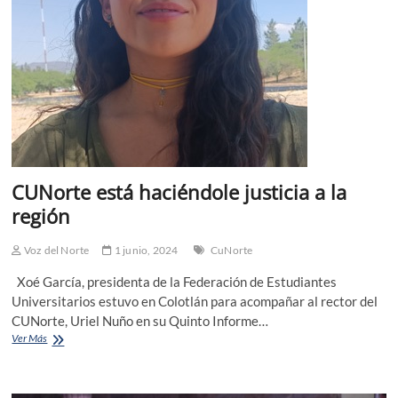
CUNorte está haciéndole justicia a la
región
Voz del Norte
1 junio, 2024
CuNorte
Xoé García, presidenta de la Federación de Estudiantes
Universitarios estuvo en Colotlán para acompañar al rector del
CUNorte, Uriel Nuño en su Quinto Informe…
CUNorte
Ver Más
está
haciéndole
justicia