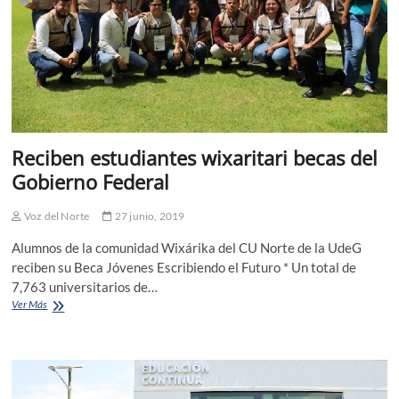
CUNorte
Reciben estudiantes wixaritari becas del
Gobierno Federal
Voz del Norte
27 junio, 2019
Alumnos de la comunidad Wixárika del CU Norte de la UdeG
reciben su Beca Jóvenes Escribiendo el Futuro * Un total de
7,763 universitarios de…
Reciben
Ver Más
estudiantes
wixaritari
becas
del
Gobierno