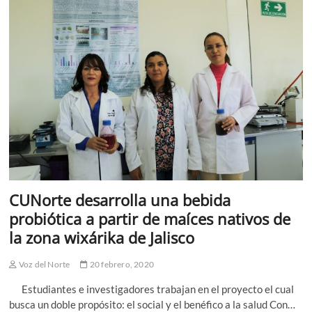
CUNorte
CUNorte desarrolla una bebida
probiótica a partir de maíces nativos de
la zona wixárika de Jalisco
Voz del Norte
20 febrero, 2020
Estudiantes e investigadores trabajan en el proyecto el cual
busca un doble propósito: el social y el benéfico a la salud Con…