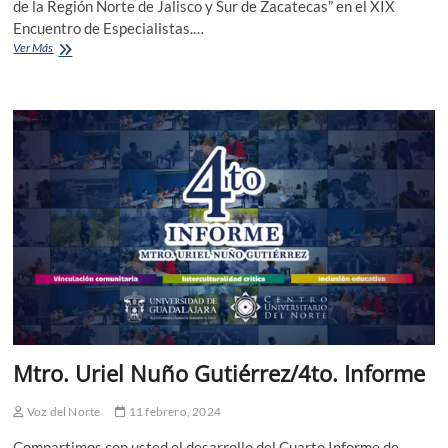
de la Región Norte de Jalisco y Sur de Zacatecas” en el XIX
Encuentro de Especialistas.…
Honra
Ver Más
CUNorte
memoria
del
Ing.
Javier
Ramírez
Romo,
y
reconoce
trayectoria
literaria
del
doctor
Hugo
Torres
Mtro. Uriel Nuño Gutiérrez/4to. Informe
Voz del Norte
11 febrero, 2024
Compartimos con usted el desarrollo del Cuarto Informe de