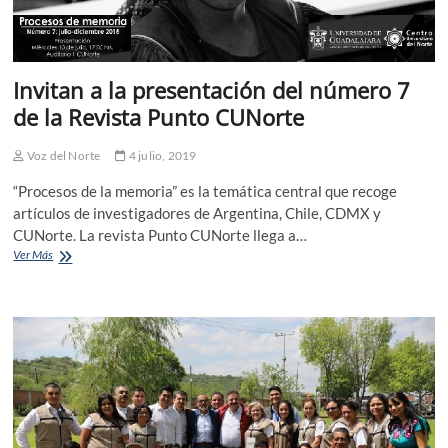
Invitan a la presentación del número 7
de la Revista Punto CUNorte
Voz del Norte
4 julio, 2019
“Procesos de la memoria” es la temática central que recoge
artículos de investigadores de Argentina, Chile, CDMX y
CUNorte. La revista Punto CUNorte llega a…
Invitan
Ver Más
a
la
presentación
del
número
7
de
la
Revista
Punto