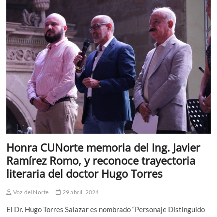
a
la
región
Honra CUNorte memoria del Ing. Javier
Ramírez Romo, y reconoce trayectoria
literaria del doctor Hugo Torres
Voz del Norte
29 abril, 2024
El Dr. Hugo Torres Salazar es nombrado “Personaje Distinguido