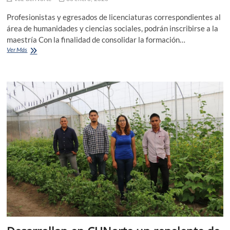
Profesionistas y egresados de licenciaturas correspondientes al
área de humanidades y ciencias sociales, podrán inscribirse a la
maestría Con la finalidad de consolidar la formación…
El
Ver Más
CUNorte
abrirá
convocatoria
para
estudiar
la
Maestría
en
Antropología