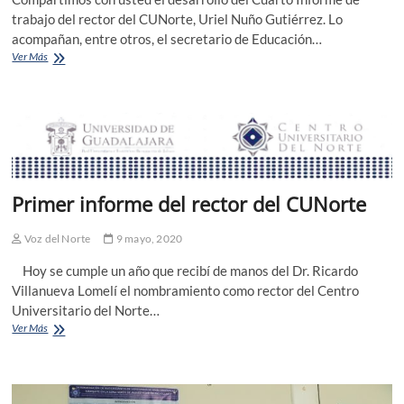
trabajo del rector del CUNorte, Uriel Nuño Gutiérrez. Lo
acompañan, entre otros, el secretario de Educación…
Mtro.
Ver Más
Uriel
Nuño
Gutiérrez/4to.
Informe
Primer informe del rector del CUNorte
Voz del Norte
9 mayo, 2020
Hoy se cumple un año que recibí de manos del Dr. Ricardo
Villanueva Lomelí el nombramiento como rector del Centro
Universitario del Norte…
Primer
Ver Más
informe
del
rector
del