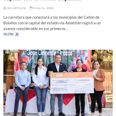
Voz del Norte
8 marzo, 2026
La carretera que conectará a los municipios del Cañón de
Bolaños con la capital del estado vía Amatitán registra un
avance considerable en sus primeros…
Avanza
Ver Más
obra
carretera
que
unirá
a
la
capital
con
el
Norte
de
Jalisco