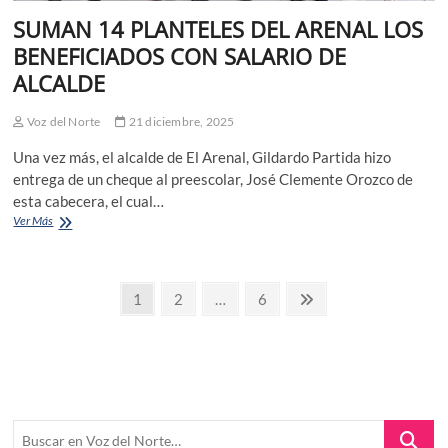
SUMAN 14 PLANTELES DEL ARENAL LOS
BENEFICIADOS CON SALARIO DE
ALCALDE
Voz del Norte
21 diciembre, 2025
Una vez más, el alcalde de El Arenal, Gildardo Partida hizo
entrega de un cheque al preescolar, José Clemente Orozco de
esta cabecera, el cual…
SUMAN
Ver Más
14
PLANTELES
DEL
Paginación
ARENAL
Page
Page
Page
Next
1
2
…
6
LOS
page
de
BENEFICIADOS
CON
entradas
SALARIO
DE
ALCALDE
Buscar