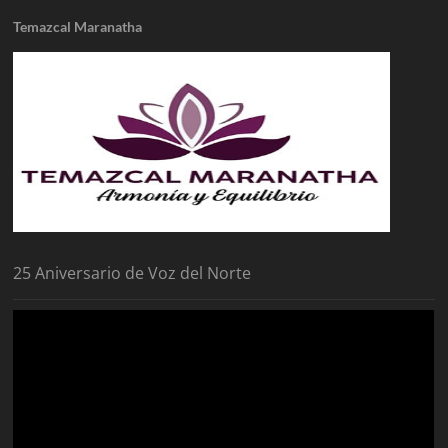
Temazcal Maranatha
25 Aniversario de Voz del Norte
Reproductor
de
vídeo