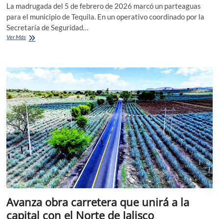
La madrugada del 5 de febrero de 2026 marcó un parteaguas
para el municipio de Tequila. En un operativo coordinado por la
Secretaría de Seguridad…
Con
Ver Más
500
mdp
de
apoyo
extraordinario,
el
pueblo
de
Tequila
inicia
una
nueva
etapa
Avanza obra carretera que unirá a la
capital con el Norte de Jalisco