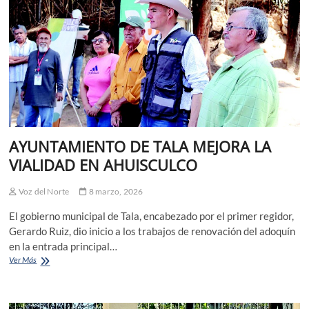
INE
TE
INFORMA:
AYUNTAMIENTO DE TALA MEJORA LA
VIALIDAD EN AHUISCULCO
Voz del Norte
8 marzo, 2026
El gobierno municipal de Tala, encabezado por el primer regidor,
Gerardo Ruiz, dio inicio a los trabajos de renovación del adoquín
en la entrada principal…
AYUNTAMIENTO
Ver Más
DE
TALA
MEJORA
LA