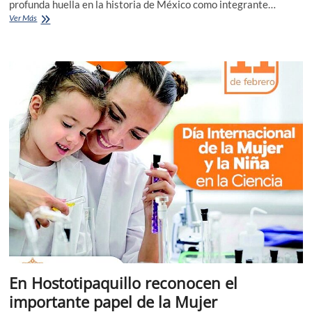
profunda huella en la historia de México como integrante…
Rinden
Ver Más
homenaje
a
Luis
Manuel
Rojas
Arreola
en
Ahualulco
En Hostotipaquillo reconocen el
importante papel de la Mujer