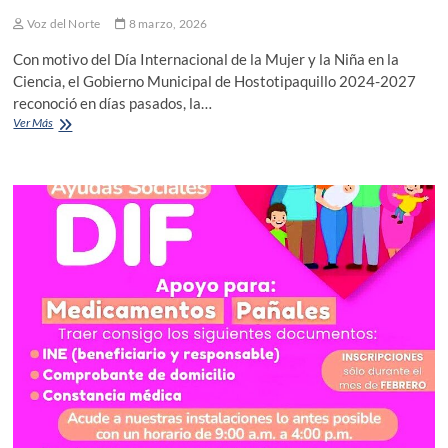
Voz del Norte
8 marzo, 2026
Con motivo del Día Internacional de la Mujer y la Niña en la
Ciencia, el Gobierno Municipal de Hostotipaquillo 2024-2027
reconoció en días pasados, la…
En
Ver Más
Hostotipaquillo
reconocen
el
importante
papel
de
la
Mujer