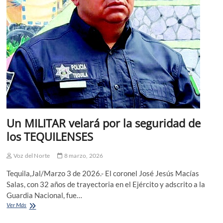
Un MILITAR velará por la seguridad de
los TEQUILENSES
Voz del Norte
8 marzo, 2026
Tequila,Jal/Marzo 3 de 2026.- El coronel José Jesús Macías
Salas, con 32 años de trayectoria en el Ejército y adscrito a la
Guardia Nacional, fue…
Un
Ver Más
MILITAR
velará