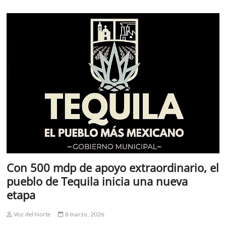
por
la
seguridad
de
los
TEQUILENSES
Con 500 mdp de apoyo extraordinario, el
pueblo de Tequila inicia una nueva
etapa
Voz del Norte
8 marzo, 2026