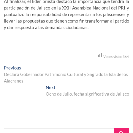
Al finalizar, el líder priísta destacó la importancia que tendrá la
participación de Jalisco en la XXII Asamblea Nacional del PRI y
puntualizó la responsabilidad de representar a los jaliscienses y
llevar las propuestas que tienen como fin transformar al partido
y dar respuesta a las demandas ciudadanas.
Veces visto:
364
Navegación
Previous
Previous
post:
Declara Gobernador Patrimonio Cultural y Sagrado la Isla de los
de
Alacranes
entradas
Next
Next
post:
Ocho de Julio, fecha significativa de Jalisco
Buscar