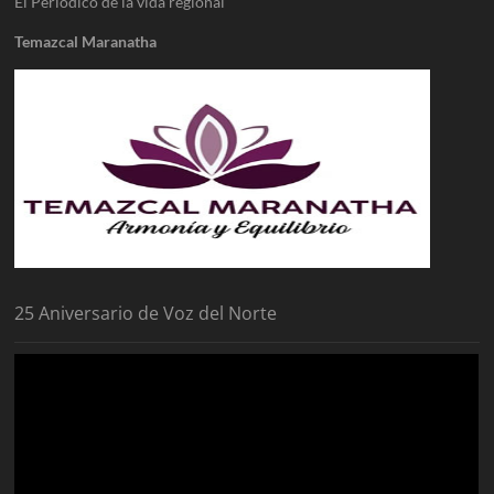
El Periódico de la vida regional
Temazcal Maranatha
25 Aniversario de Voz del Norte
Reproductor
de
vídeo