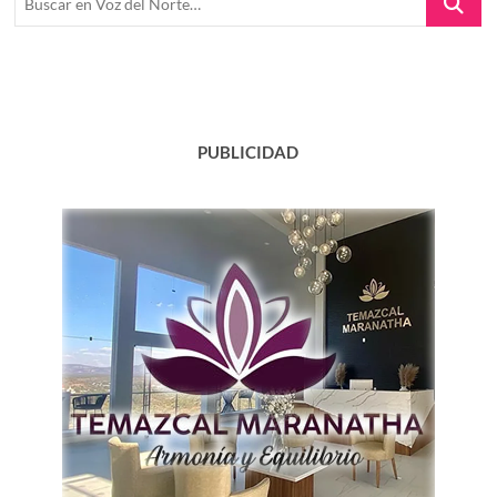
en
Voz
del
Norte…
PUBLICIDAD