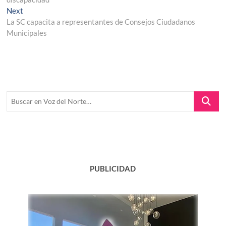
entradas
Next
Next
post:
La SC capacita a representantes de Consejos Ciudadanos
Municipales
Buscar
en
Voz
del
Norte…
PUBLICIDAD