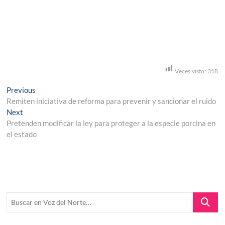
Veces visto:
318
Navegación
Previous
Previous
post:
Remiten iniciativa de reforma para prevenir y sancionar el ruido
de
Next
Next
entradas
post:
Pretenden modificar la ley para proteger a la especie porcina en
el estado
Buscar
en
Voz