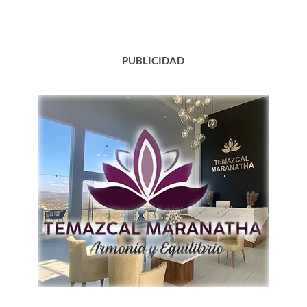
del
Norte…
PUBLICIDAD