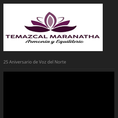
25 Aniversario de Voz del Norte
Reproductor
de
vídeo