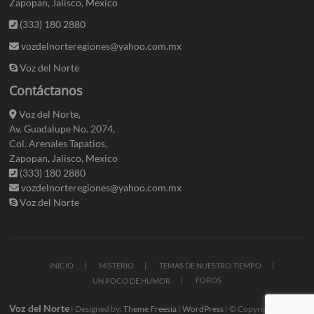
Zapopan, Jalisco, Mexico
(333) 180 2880
vozdelnorteregiones@yahoo.com.mx
Voz del Norte
Contáctanos
Voz del Norte,
Av. Guadalupe No. 2074,
Col. Arenales Tapatios,
Zapopan, Jalisco, Mexico
(333) 180 2880
vozdelnorteregiones@yahoo.com.mx
Voz del Norte
INICIO
MISTERIO
TEMAS DE NUESTRO TIEMPO
FOROS
UN POCO DE HUMOR
Voz del Norte
| Designed by:
Theme Freesia
|
WordPress
| © Copyright All