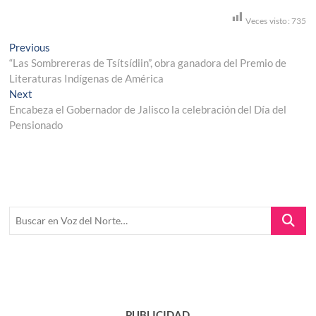
Veces visto:
735
Navegación
Previous
Previous
post:
“Las Sombrereras de Tsítsídiin”, obra ganadora del Premio de
de
Literaturas Indígenas de América
entradas
Next
Next
post:
Encabeza el Gobernador de Jalisco la celebración del Día del
Pensionado
Buscar
en
Voz
del
Norte…
PUBLICIDAD