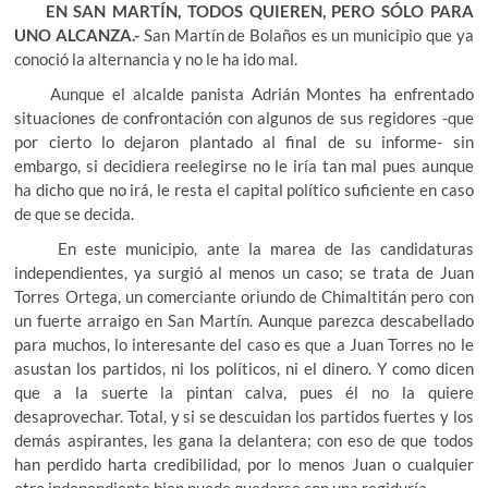
EN SAN MARTÍN, TODOS QUIEREN, PERO SÓLO PARA
UNO ALCANZA.-
San Martín de Bolaños es un municipio que ya
conoció la alternancia y no le ha ido mal.
Aunque el alcalde panista Adrián Montes ha enfrentado
situaciones de confrontación con algunos de sus regidores -que
por cierto lo dejaron plantado al final de su informe- sin
embargo, si decidiera reelegirse no le iría tan mal pues aunque
ha dicho que no irá, le resta el capital político suficiente en caso
de que se decida.
En este municipio, ante la marea de las candidaturas
independientes, ya surgió al menos un caso; se trata de Juan
Torres Ortega, un comerciante oriundo de Chimaltitán pero con
un fuerte arraigo en San Martín. Aunque parezca descabellado
para muchos, lo interesante del caso es que a Juan Torres no le
asustan los partidos, ni los políticos, ni el dinero. Y como dicen
que a la suerte la pintan calva, pues él no la quiere
desaprovechar. Total, y si se descuidan los partidos fuertes y los
demás aspirantes, les gana la delantera; con eso de que todos
han perdido harta credibilidad, por lo menos Juan o cualquier