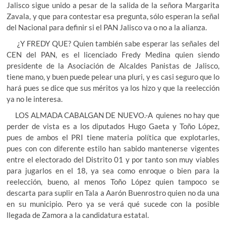
Jalisco sigue unido a pesar de la salida de la señora Margarita
Zavala, y que para contestar esa pregunta, sólo esperan la señal
del Nacional para definir si el PAN Jalisco va o no a la alianza.
¿Y FREDY QUE? Quien también sabe esperar las señales del
CEN del PAN, es el licenciado Fredy Medina quien siendo
presidente de la Asociación de Alcaldes Panistas de Jalisco,
tiene mano, y buen puede pelear una pluri, y es casi seguro que lo
hará pues se dice que sus méritos ya los hizo y que la reelección
ya no le interesa.
LOS ALMADA CABALGAN DE NUEVO.-A quienes no hay que
perder de vista es a los diputados Hugo Gaeta y Toño López,
pues de ambos el PRI tiene materia política que explotarles,
pues con con diferente estilo han sabido mantenerse vigentes
entre el electorado del Distrito 01 y por tanto son muy viables
para jugarlos en el 18, ya sea como enroque o bien para la
reelección, bueno, al menos Toño López quien tampoco se
descarta para suplir en Tala a Aarón Buenrostro quien no da una
en su municipio. Pero ya se verá qué sucede con la posible
llegada de Zamora a la candidatura estatal.