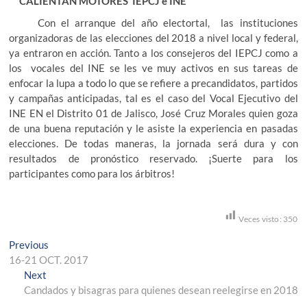
CALIENTAN MOTORES IEPCJ e INE
Con el arranque del año electortal, las instituciones
organizadoras de las elecciones del 2018 a nivel local y federal,
ya entraron en acción. Tanto a los consejeros del IEPCJ como a
los vocales del INE se les ve muy activos en sus tareas de
enfocar la lupa a todo lo que se refiere a precandidatos, partidos
y campañas anticipadas, tal es el caso del Vocal Ejecutivo del
INE EN el Distrito 01 de Jalisco, José Cruz Morales quien goza
de una buena reputación y le asiste la experiencia en pasadas
elecciones. De todas maneras, la jornada será dura y con
resultados de pronóstico reservado. ¡Suerte para los
participantes como para los árbitros!
Veces visto:
350
Navegación
Previous
Previous
post:
16-21 OCT. 2017
de
Next
Next
entradas
post:
Candados y bisagras para quienes desean reelegirse en 2018