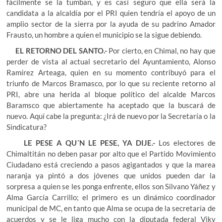
fácilmente se la tumban, y es casi seguro que ella será la
candidata a la alcaldía por el PRI quien tendría el apoyo de un
amplio sector de la sierra por la ayuda de su padrino Amador
Frausto, un hombre a quien el municipio se la sigue debiendo.
EL RETORNO DEL SANTO.-
Por cierto, en Chimal, no hay que
perder de vista al actual secretario del Ayuntamiento, Alonso
Ramírez Arteaga, quien en su momento contribuyó para el
triunfo de Marcos Bramasco, por lo que su reciente retorno al
PRI, abre una herida al bloque político del alcalde Marcos
Baramsco que abiertamente ha aceptado que la buscará de
nuevo. Aquí cabe la pregunta: ¿Irá de nuevo por la Secretaría o la
Sindicatura?
LE PESE A QU´N LE PESE, YA DIJE.-
Los electores de
Chimaltitán no deben pasar por alto que el Partido Movimiento
Ciudadano está creciendo a pasos agigantados y que la marea
naranja ya pintó a dos jóvenes que unidos pueden dar la
sorpresa a quien se les ponga enfrente, ellos son Silvano Yáñez y
Alma García Carrillo; el primero es un dinámico coordinador
municipal de MC, en tanto que Alma se ocupa de la secretaría de
acuerdos y se le liga mucho con la diputada federal Viky