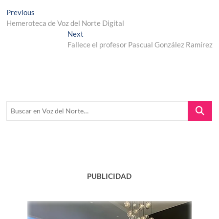
Navegación
Previous
Previous
post:
Hemeroteca de Voz del Norte Digital
de
Next
Next
entradas
post:
Fallece el profesor Pascual González Ramírez
Buscar
en
Voz
del
Norte…
PUBLICIDAD