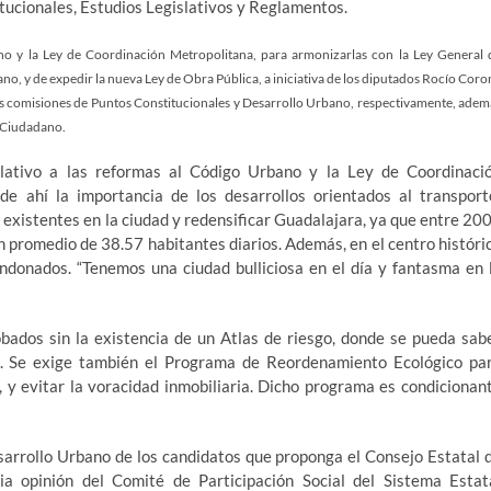
tucionales, Estudios Legislativos y Reglamentos.
ano y la Ley de Coordinación Metropolitana, para armonizarlas con la Ley General 
, y de expedir la nueva Ley de Obra Pública, a iniciativa de los diputados Rocío Coro
 comisiones de Puntos Constitucionales y Desarrollo Urbano, respectivamente, adem
o Ciudadano.
lativo a las reformas al Código Urbano y la Ley de Coordinaci
de ahí la importancia de los desarrollos orientados al transport
ya existentes en la ciudad y redensificar Guadalajara, ya que entre 20
 promedio de 38.57 habitantes diarios. Además, en el centro históri
donados. “Tenemos una ciudad bulliciosa en el día y fantasma en 
obados sin la existencia de un Atlas de riesgo, donde se pueda sab
te. Se exige también el Programa de Reordenamiento Ecológico pa
 y evitar la voracidad inmobiliaria. Dicho programa es condicionan
arrollo Urbano de los candidatos que proponga el Consejo Estatal 
ia opinión del Comité de Participación Social del Sistema Estat