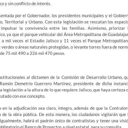
o y sin conflicto de interés.
entada por el Gobernador, los presidentes municipales y el Gobier
o, Territorial y Urbano. Con esta legislación se rescatan los espaci
mpulsar la convivencia entre las familias. Asimismo, priorizar 
ico, ya que el parque vehicular del Área Metropolitana de Guadalaja
a mil veces el Estadio Jalisco y 11 veces el Parque Metropolitan
 verdes o áreas naturales protegidas, o levante torres fuera de norm
 de 75 mil 490 a 226 mil 470 pesos.
stitucionales al dictamen de la Comisión de Desarrollo Urbano, q
 Ramón Demetrio Guerrero Martínez, presidente de dicha instanc
 legislación a la altura de lo que requiere Jalisco, que haya certeza 
cutado con ese concepto.
o en la adjudicación sea claro, íntegro, además de que la Contralor
n de la obra pública. De esta manera, los ciudadanos vigilarán que 
 Igualmente, habrá el padrón único de contratistas y tener una visi
bligatorio el Banco de Proyectos a nivel estatal, para su consulta.