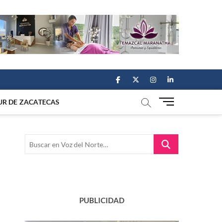
facebook
twitter
instagram
linkedin
M
UR DE ZACATECAS
e
n
u
Buscar
B
en
u
Voz
t
del
t
Norte…
o
n
PUBLICIDAD