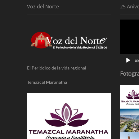
Voz del Norte
25 Aniv
Reproduc
de
vídeo
00
El Periódico de la vida regional
Fotogra
Temazcal Maranatha