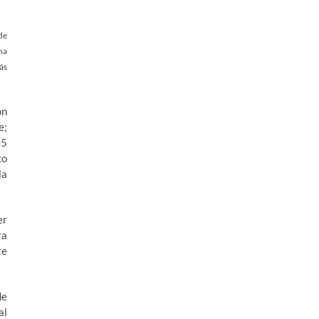
de
na
ás
ón
e;
05
co
la
er
ra
te
de
al