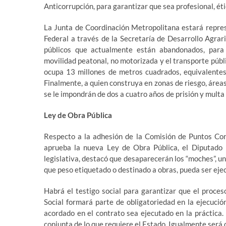
Anticorrupción, para garantizar que sea profesional, étic
La Junta de Coordinación Metropolitana estará repres
Federal a través de la Secretaría de Desarrollo Agrari
públicos que actualmente están abandonados, para i
movilidad peatonal, no motorizada y el transporte públ
ocupa 13 millones de metros cuadrados, equivalentes 
Finalmente, a quien construya en zonas de riesgo, áreas
se le impondrán de dos a cuatro años de prisión y multa
Ley de Obra Pública
Respecto a la adhesión de la Comisión de Puntos Con
aprueba la nueva Ley de Obra Pública, el Diputado
legislativa, destacó que desaparecerán los “moches”, una
que peso etiquetado o destinado a obras, pueda ser eje
Habrá el testigo social para garantizar que el proces
Social formará parte de obligatoriedad en la ejecució
acordado en el contrato sea ejecutado en la práctica.
conjunta de lo que requiere el Estado. Igualmente será o