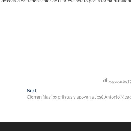
e de cada diez tienen temor de usar ese boleto por la forma humillan
Veces visto:
3
Next
Next
post:
Cierran filas los priistas y apoyan a José Antonio Mea