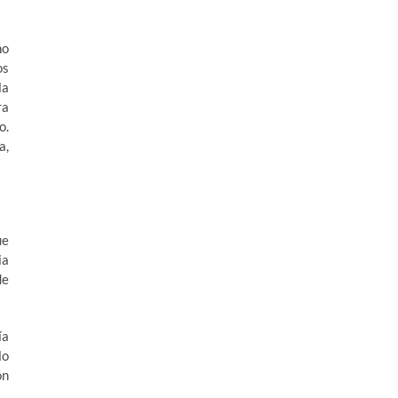
no
os
la
ra
o.
a,
ue
ia
de
ía
lo
ón