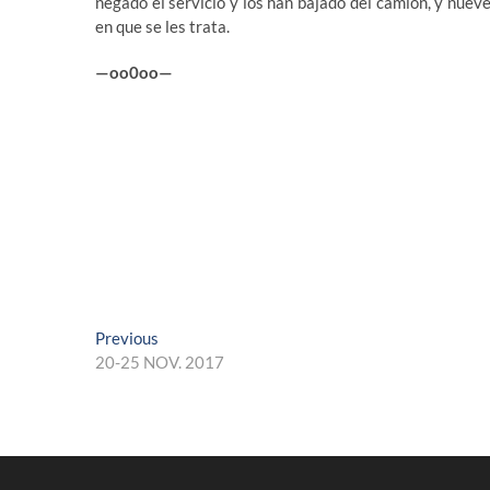
negado el servicio y los han bajado del camión, y nuev
en que se les trata.
—oo0oo—
Navegación
Previous
Previous
post:
20-25 NOV. 2017
de
entradas