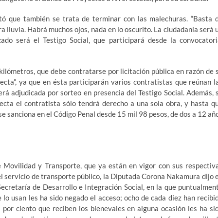
ó que también se trata de terminar con las malechuras. “Basta 
lluvia. Habrá muchos ojos, nada en lo oscurito. La ciudadanía será 
ado será el Testigo Social, que participará desde la convocatori
ilómetros, que debe contratarse por licitación pública en razón de 
ecta”, ya que en ésta participarán varios contratistas que reúnan l
erá adjudicada por sorteo en presencia del Testigo Social. Además, 
ecta el contratista sólo tendrá derecho a una sola obra, y hasta q
 se sanciona en el Código Penal desde 15 mil 98 pesos, de dos a 12 añ
de Movilidad y Transporte, que ya están en vigor con sus respectiv
el servicio de transporte público, la Diputada Corona Nakamura dijo 
Secretaría de Desarrollo e Integración Social, en la que puntualmen
 lo usan les ha sido negado el acceso; ocho de cada diez han recibi
3 por ciento que reciben los bienevales en alguna ocasión les ha si