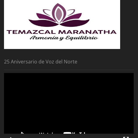
25 Aniversario de Voz del Norte
Reproductor
de
vídeo