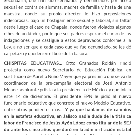
Secundaria, que han sido señalados y denunciados por acoso
sexual en contra de alumnas, madres de familia y hasta de una
maestra, donde su propio director le hizo proposiciones
indecorosas, bajo un hostigamiento sexual y laboral, sin faltar
desde luego el caso de Chapala, donde fueron violados algunos
niños de un kínder, por lo que sus padres esperan el curso de las
indagaciones y se castigue a estos depravados conforme a la
Ley, a no ser que a cada caso que ya fue denunciado, se les dé
carpetazo y queden en el bote de la basura.
CHISPITAS EDUCATIVAS…
Otto Granados Roldán rindió
protesta como nuevo Secretario de Educación Pública, en
sustitución de Aurelio Nuño Mayer que ya presumió que se va de
coordinador de la pre-campaña electoral de José Antonio
Meade. aspirante priista a la presidencia de México. y que inicia
este 14 de diciembre. El presidente EPN le pidió al nuevo
funcionario educativo que concrete el nuevo Modelo Educativo,
entre otros pendientes más…
Y ya que hablamos de cambios
en la estafeta educativa, en Jalisco nadie duda de la titánica
labor de Francisco de Jesús Ayón López como titular de la SEJ
durante los cinco años que duró en la administración estatal