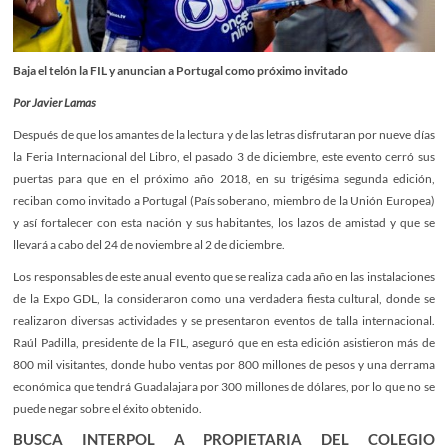
Baja el telón la FIL y anuncian a Portugal como próximo invitado
Por Javier Lamas
Después de que los amantes de la lectura y de las letras disfrutaran por nueve días
la Feria Internacional del Libro, el pasado 3 de diciembre, este evento cerró sus
puertas para que en el próximo año 2018, en su trigésima segunda edición,
reciban como invitado a Portugal (País soberano, miembro de la Unión Europea)
y así fortalecer con esta nación y sus habitantes, los lazos de amistad y que se
llevará a cabo del 24 de noviembre al 2 de diciembre.
Los responsables de este anual evento que se realiza cada año en las instalaciones
de la Expo GDL, la consideraron como una verdadera fiesta cultural, donde se
realizaron diversas actividades y se presentaron eventos de talla internacional.
Raúl Padilla, presidente de la FIL, aseguró que en esta edición asistieron más de
800 mil visitantes, donde hubo ventas por 800 millones de pesos y una derrama
económica que tendrá Guadalajara por 300 millones de dólares, por lo que no se
puede negar sobre el éxito obtenido.
BUSCA INTERPOL A PROPIETARIA DEL COLEGIO