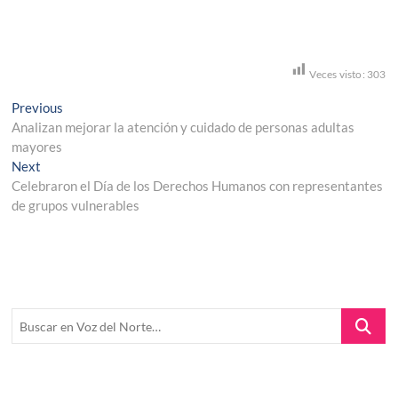
Veces visto:
303
Navegación
Previous
Previous
post:
Analizan mejorar la atención y cuidado de personas adultas
de
mayores
entradas
Next
Next
post:
Celebraron el Día de los Derechos Humanos con representantes
de grupos vulnerables
Buscar
en
Voz
del
Norte…