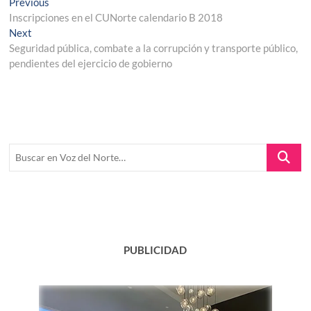
Navegación
Previous
Previous
post:
Inscripciones en el CUNorte calendario B 2018
de
Next
Next
entradas
post:
Seguridad pública, combate a la corrupción y transporte público,
pendientes del ejercicio de gobierno
Buscar
en
Voz
del
Norte…
PUBLICIDAD