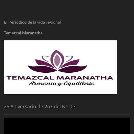
El Periódico de la vida regional
Temazcal Maranatha
25 Aniversario de Voz del Norte
Reproductor
de
vídeo