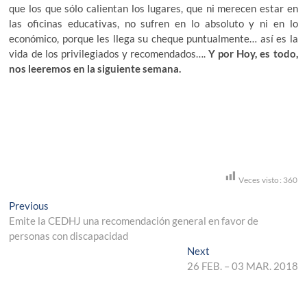
que los que sólo calientan los lugares, que ni merecen estar en
las oficinas educativas, no sufren en lo absoluto y ni en lo
económico, porque les llega su cheque puntualmente… así es la
vida de los privilegiados y recomendados….
Y por Hoy, es todo,
nos leeremos en la siguiente semana.
Veces visto:
360
Navegación
Previous
Previous
post:
Emite la CEDHJ una recomendación general en favor de
de
personas con discapacidad
entradas
Next
Next
post:
26 FEB. – 03 MAR. 2018