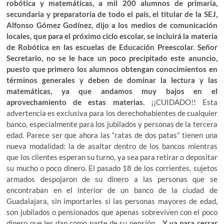
robótica y matemáticas, a mil 200 alumnos de primaria,
secundaria y preparatoria de todo el país, el titular de la SEJ,
Alfonso Gómez Godínez, dijo a los medios de comunicación
locales, que para el próximo ciclo escolar, se incluirá la materia
de Robótica en las escuelas de Educación Preescolar. Señor
Secretario, no se le hace un poco precipitado este anuncio,
puesto que primero los alumnos obtengan conocimientos en
términos generales y deben de dominar la lectura y las
matemáticas, ya que andamos muy bajos en el
aprovechamiento de estas materias.
¡¡CUIDADO!! Esta
advertencia es exclusiva para los derechohabientes de cualquier
banco, especialmente para los jubilados y personas de la tercera
edad. Parece ser que ahora las “ratas de dos patas” tienen una
nueva modalidad: la de asaltar dentro de los bancos mientras
que los clientes esperan su turno, ya sea para retirar o depositar
su mucho o poco dinero. El pasado 18 de los corrientes, sujetos
armados despojaron de su dinero a las personas que se
encontraban en el interior de un banco de la ciudad de
Guadalajara, sin importarles si las personas mayores de edad,
son jubilados o pensionados que apenas sobreviven con el poco
dinero que les dan como parte de su pensión…
Y ya para cerrar