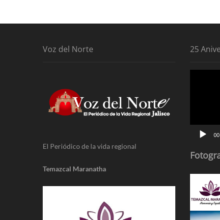
entradas
Voz del Norte
25 Aniv
Reproduc
de
vídeo
00
El Periódico de la vida regional
Fotogra
Temazcal Maranatha