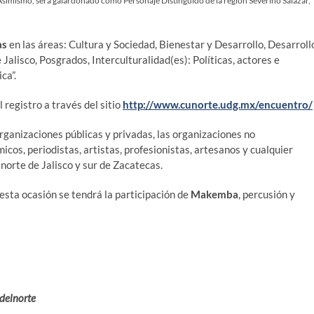
s. Asimismo, será galardonado como Personaje Distinguido de la región Severino Salazar,
as
en las áreas: Cultura y Sociedad, Bienestar y Desarrollo, Desarroll
alisco, Posgrados, Interculturalidad(es): Políticas, actores e
ca”.
 registro a través del sitio
http://www.cunorte.udg.mx/encuentro/
rganizaciones públicas y privadas, las organizaciones no
cos, periodistas, artistas, profesionistas, artesanos y cualquier
norte de Jalisco y sur de Zacatecas.
esta ocasión se tendrá la participación de
Makemba
, percusión y
delnorte