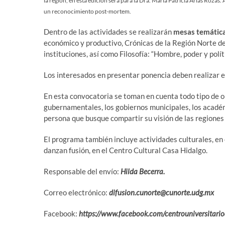
la región, en esta edición será para la Dra. María Patricia Arias Roza
un reconocimiento post-mortem.
Dentro de las actividades se realizarán
mesas temátic
económico y productivo, Crónicas de la Región Norte de J
instituciones, así como Filosofía: “Hombre, poder y políti
Los interesados en presentar ponencia deben realizar el
En esta convocatoria se toman en cuenta todo tipo de o
gubernamentales, los gobiernos municipales, los académi
persona que busque compartir su visión de las regiones 
El programa también incluye actividades culturales, en 
danzan fusión, en el Centro Cultural Casa Hidalgo.
Responsable del envío:
Hilda Becerra.
Correo electrónico:
difusion.cunorte@cunorte.udg.mx
Facebook:
https://www.facebook.com/centrouniversitario