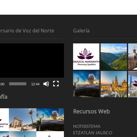
ersario de Voz del Norte
Galería
tor
:00
12:44
fía
Recursos Web
NOTISISTEMA
ETZATLÁN JALISCO