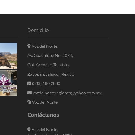
Domicilio
Voz del Norte,
Av. Guadalupe No. 2074,
Col. Arenales Tapatios,
Zapopan, Jalisco, Mexico
(333) 180 2880
vozdelnorteregiones@yahoo.com.mx
Voz del Norte
Contáctanos
Voz del Norte,