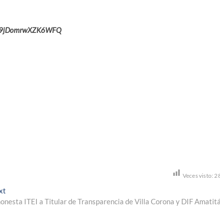
rZr9jDomrwXZK6WFQ
Veces visto:
2
Next
xt
post:
nesta ITEI a Titular de Transparencia de Villa Corona y DIF Amatit