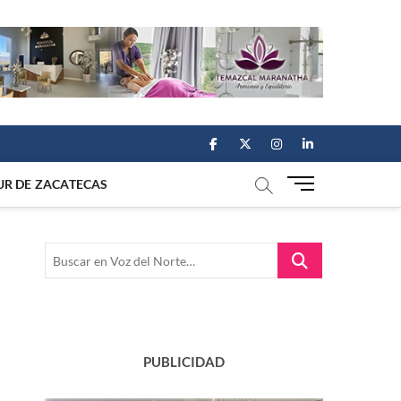
facebook
twitter
instagram
linkedin
M
UR DE ZACATECAS
e
n
u
Buscar
B
en
u
Voz
t
del
t
Norte…
o
n
PUBLICIDAD