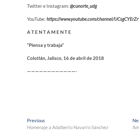
Twitter e Instagram:
@cunorte_udg
YouTube:
https://www.youtube.com/channel/UCsgCYE
A T E N T A M E N T E
“Piensa y trabaja”
Colotlán, Jalisco, 16 de abril de 2018
————————————-
Navegación
Previous
Previous
Ne
post:
Homenaje a Adalberto Navarro Sánchez
Amo
de