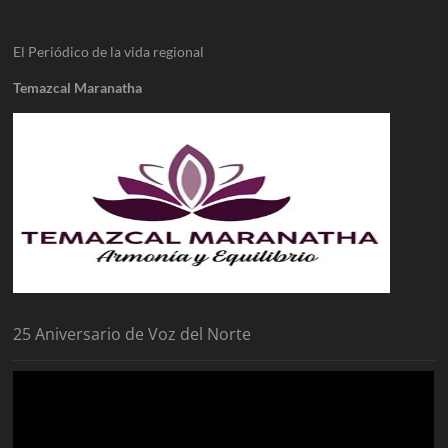
El Periódico de la vida regional
Temazcal Maranatha
25 Aniversario de Voz del Norte
Reproductor
de
vídeo