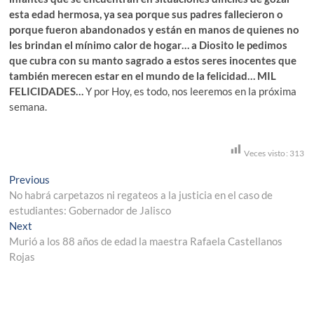
esta edad hermosa, ya sea porque sus padres fallecieron o
porque fueron abandonados y están en manos de quienes no
les brindan el mínimo calor de hogar… a Diosito le pedimos
que cubra con su manto sagrado a estos seres inocentes que
también merecen estar en el mundo de la felicidad… MIL
FELICIDADES…
Y por Hoy, es todo, nos leeremos en la próxima
semana.
Veces visto:
313
Navegación
Previous
Previous
post:
No habrá carpetazos ni regateos a la justicia en el caso de
de
estudiantes: Gobernador de Jalisco
entradas
Next
Next
post:
Murió a los 88 años de edad la maestra Rafaela Castellanos
Rojas