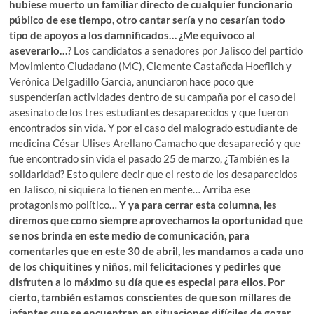
hubiese muerto un familiar directo de cualquier funcionario
público de ese tiempo, otro cantar sería y no cesarían todo
tipo de apoyos a los damnificados… ¿Me equivoco al
aseverarlo…?
Los candidatos a senadores por Jalisco del partido
Movimiento Ciudadano (MC), Clemente Castañeda Hoeflich y
Verónica Delgadillo García, anunciaron hace poco que
suspenderían actividades dentro de su campaña por el caso del
asesinato de los tres estudiantes desaparecidos y que fueron
encontrados sin vida. Y por el caso del malogrado estudiante de
medicina César Ulises Arellano Camacho que desapareció y que
fue encontrado sin vida el pasado 25 de marzo, ¿También es la
solidaridad? Esto quiere decir que el resto de los desaparecidos
en Jalisco, ni siquiera lo tienen en mente… Arriba ese
protagonismo político…
Y ya para cerrar esta columna, les
diremos que como siempre aprovechamos la oportunidad que
se nos brinda en este medio de comunicación, para
comentarles que en este 30 de abril, les mandamos a cada uno
de los chiquitines y niños, mil felicitaciones y pedirles que
disfruten a lo máximo su día que es especial para ellos. Por
cierto, también estamos conscientes de que son millares de
infantes que se encuentran en situaciones difíciles de gozar