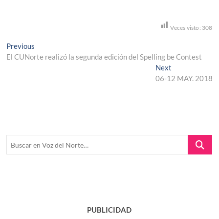
Veces visto:
308
Navegación
Previous
Previous
post:
El CUNorte realizó la segunda edición del Spelling be Contest
de
Next
Next
entradas
post:
06-12 MAY. 2018
Buscar
en
Voz
del
Norte…
PUBLICIDAD