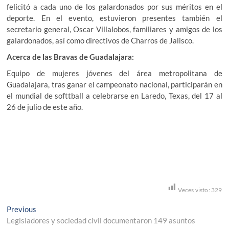
felicitó a cada uno de los galardonados por sus méritos en el
deporte. En el evento, estuvieron presentes también el
secretario general, Oscar Villalobos, familiares y amigos de los
galardonados, así como directivos de Charros de Jalisco.
Acerca de las Bravas de Guadalajara:
Equipo de mujeres jóvenes del área metropolitana de
Guadalajara, tras ganar el campeonato nacional, participarán en
el mundial de softtball a celebrarse en Laredo, Texas, del 17 al
26 de julio de este año.
Veces visto:
329
Navegación
Previous
Previous
post:
Legisladores y sociedad civil documentaron 149 asuntos
de