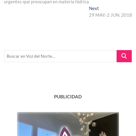
urgentes que preocupan en materia hídrica
entradas
Next
Next
post:
29 MAY.-2 JUN. 2018
Buscar
en
Voz
del
Norte…
PUBLICIDAD