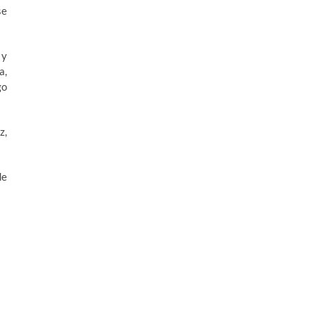
se
 y
a,
go
z,
de