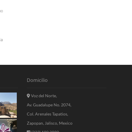
00
ia
Domicilio
Voz del Norte,
Av. Guadalupe No. 2074,
Col. Arenales Tapatios,
Zapopan, Jalisco, Mexico