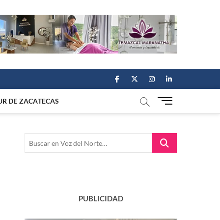
facebook
twitter
instagram
linkedin
M
UR DE ZACATECAS
e
n
u
Buscar
B
en
u
Voz
t
del
t
Norte…
o
n
PUBLICIDAD