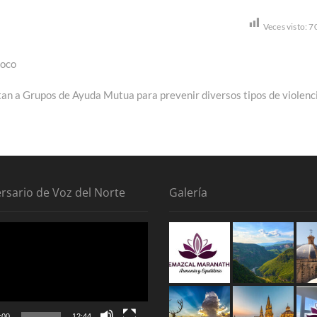
Veces visto:
7
coco
tan a Grupos de Ayuda Mutua para prevenir diversos tipos de violenc
ersario de Voz del Norte
Galería
tor
:00
12:44