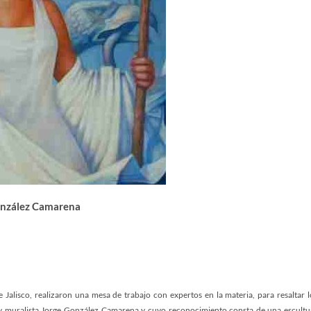
onzález Camarena
 Jalisco, realizaron una mesa de trabajo con expertos en la materia, para resaltar l
r y muralista Jorge González Camarena y cuyo reconocimiento consta de una escultu