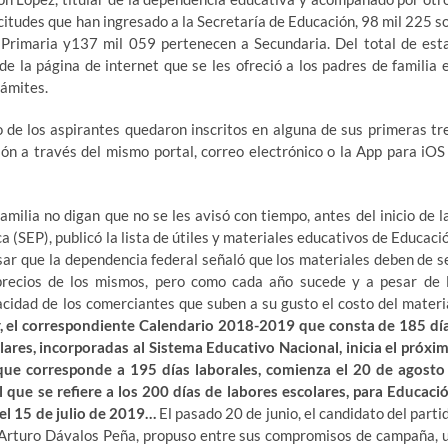
citudes que han ingresado a la Secretaría de Educación, 98 mil 225 s
 Primaria y137 mil 059 pertenecen a Secundaria. Del total de est
de la página de internet que se les ofreció a los padres de familia 
rámites.
o de los aspirantes quedaron inscritos en alguna de sus primeras tr
ón a través del mismo portal, correo electrónico o la App para iOS
milia no digan que no se les avisó con tiempo, antes del inicio de l
a (SEP), publicó la lista de útiles y materiales educativos de Educaci
ar que la dependencia federal señaló que los materiales deben de s
precios de los mismos, pero como cada año sucede y a pesar de 
cidad de los comerciantes que suben a su gusto el costo del materi
, el correspondiente Calendario 2018-2019 que consta de 185 dí
lares, incorporadas al Sistema Educativo Nacional, inicia el próxi
que corresponde a 195 días laborales, comienza el 20 de agosto
l que se refiere a los 200 días de labores escolares, para Educaci
 el 15 de julio de 2019…
El pasado 20 de junio, el candidato del parti
o, Arturo Dávalos Peña, propuso entre sus compromisos de campaña, 