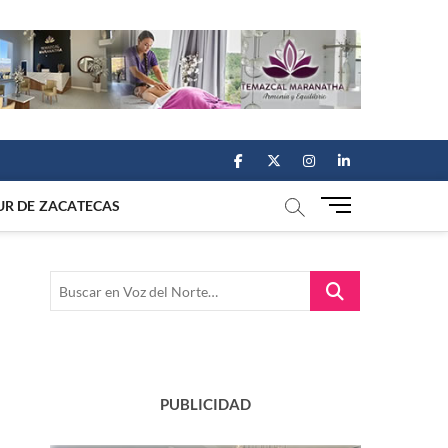
facebook
twitter
instagram
linkedin
M
UR DE ZACATECAS
e
n
u
Buscar
B
en
u
Voz
t
del
t
Norte…
o
n
PUBLICIDAD