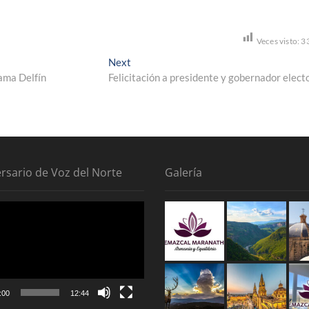
Veces visto:
3
Next
Next
post:
ama Delfín
Felicitación a presidente y gobernador elect
ersario de Voz del Norte
Galería
tor
:00
12:44