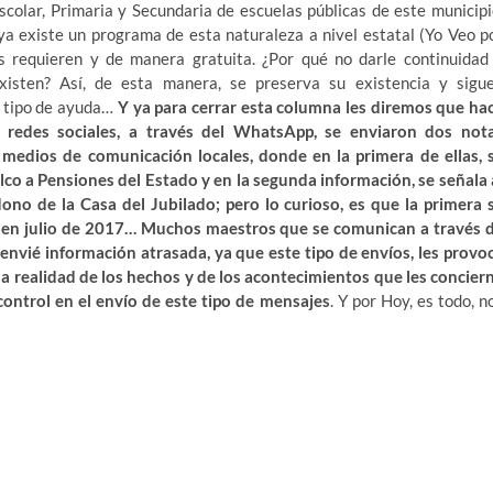
colar, Primaria y Secundaria de escuelas públicas de este municipi
i ya existe un programa de esta naturaleza a nivel estatal (Yo Veo p
s requieren y de manera gratuita. ¿Por qué no darle continuidad
isten? Así, de esta manera, se preserva su existencia y sigu
e tipo de ayuda…
Y ya para cerrar esta columna les diremos que ha
 redes sociales, a través del WhatsApp, se enviaron dos not
medios de comunicación locales, donde en la primera de ellas, 
lco a Pensiones del Estado y en la segunda información, se señala 
dono de la Casa del Jubilado; pero lo curioso, es que la primera 
, en julio de 2017… Muchos maestros que se comunican a través 
 envié información atrasada, ya que este tipo de envíos, les provo
la realidad de los hechos y de los acontecimientos que les concier
control en el envío de este tipo de mensajes
. Y por Hoy, es todo, n