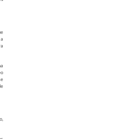
ue
 a
ra
na
eo
se
de
o,
os