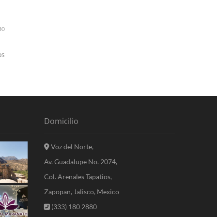
30
os
Domicilio
Voz del Norte,
Av. Guadalupe No. 2074,
Col. Arenales Tapatios,
Zapopan, Jalisco, Mexico
(333) 180 2880