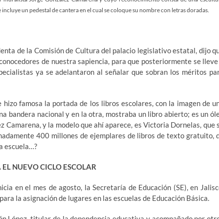
e incluye un pedestal de cantera en el cual se coloque su nombre con letras doradas.
nta de la Comisión de Cultura del palacio legislativo estatal, dijo q
 conocedores de nuestra sapiencia, para que posteriormente se lleve
pecialistas ya se adelantaron al señalar que sobran los méritos pa
 hizo famosa la portada de los libros escolares, con la imagen de u
bandera nacional y en la otra, mostraba un libro abierto; es un ól
ez Camarena, y la modelo que ahí aparece, es Victoria Dornelas, que 
imadamente 400 millones de ejemplares de libros de texto gratuito, 
la escuela…?
RA EL NUEVO CICLO ESCOLAR
cia en el mes de agosto, la Secretaría de Educación (SE), en Jalisc
para la asignación de lugares en las escuelas de Educación Básica.
ón López, titular de la dependencia educativa y acompañado por otr