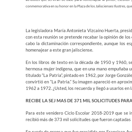
conmemorativa en su honor en la Plaza de los Jaliscienses Ilustres, qu
La legisladora María Antonieta Vizcaíno Huerta, preside
con esta reunión se pretende recabar la opinión de los
cabo la dictaminación correspondiente, aunque los es
homenajear a este gran jalisciense.
En los libros de texto en la década de 1950 y 1960, se
hermosa mujer indígena, que en una mano empuñaba una 
titulado “La Patria”, pintado en 1962, por Jorge Gonzál
convirtió en “La Patria.” Su imagen apareció en aprox
1962 a 1972. ¿Usted, los recuerda y llegó a usarlos en 
RECIBE LA SEJ MAS DE 371 MIL SOLICITUDES PA
Para este venidero Ciclo Escolar 2018-2019 que se ini
recibió más de 373 mil solicitudes que fueron captadas 
En rueda de prensa que fue presidida por Francisco Ay