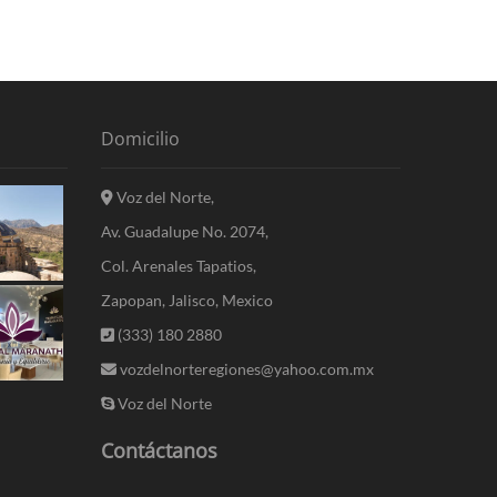
Domicilio
Voz del Norte,
Av. Guadalupe No. 2074,
Col. Arenales Tapatios,
Zapopan, Jalisco, Mexico
(333) 180 2880
vozdelnorteregiones@yahoo.com.mx
Voz del Norte
Contáctanos