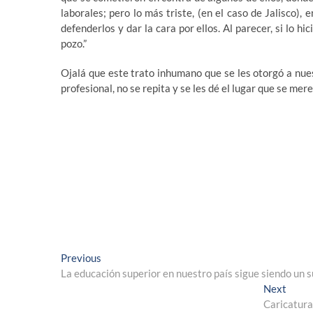
laborales; pero lo más triste, (en el caso de Jalisco),
defenderlos y dar la cara por ellos. Al parecer, si lo h
pozo.”
Ojalá que este trato inhumano que se les otorgó a nue
profesional, no se repita y se les dé el lugar que se me
Navegación
Previous
Previous
post:
La educación superior en nuestro país sigue siendo un 
de
Next
Next
entradas
post:
Caricatura