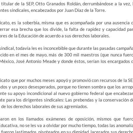
 titular de la SEP, Otto Granados Roldán, derrumbándose a la vez, 
entes sindicales, encabezados por Juan Díaz de la Torre.
cato, es la soberbia, misma que es acompañada por una ausencia 
rrar esa brecha que los divide, la falta de rapidez y capacidad pa
res de la Educación de acuerdo a sus derechos laborales.
sindical, todavía les es inconcebible que durante las pasadas campañ
recido en el mes de mayo, más de 300 mil maestros (que nunca fuer
e México, José Antonio Meade y donde éstos, serían los encargados 
dicato que por muchos meses apoyó y promovió con recursos de la SE
ados y un poco desesperados, porque no tienen sombra que los arrop
ente su apoyo incondicional al nuevo gobierno federal que encabeza
 para los dirigentes sindicales: Las prebendas y la conservación d
a de los derechos laborales de sus agremiados.
iparon en los llamados exámenes de oposición, mismos que fuer
ucativa, no se les va a olvidar por mucho tiempo, todas las anomalí
 fueron lastimados, pisoteados en su dignidad, lacerados sus derech