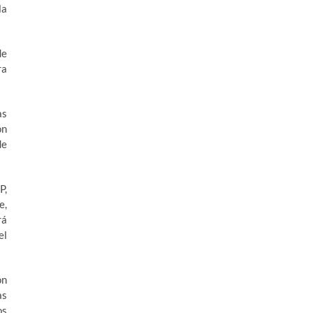
la
de
ra
as
on
de
P,
e,
rá
el
on
as
os