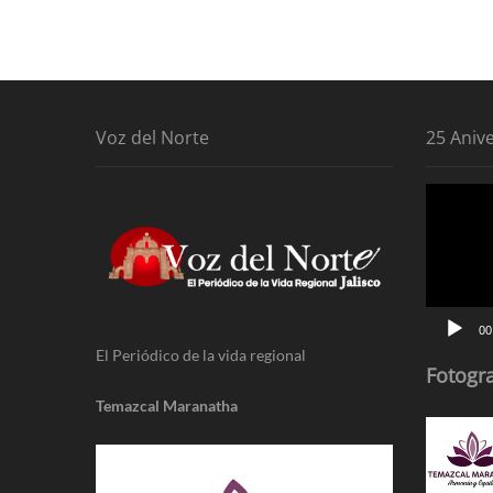
Voz del Norte
25 Aniv
Reproduc
de
vídeo
00
El Periódico de la vida regional
Fotogra
Temazcal Maranatha