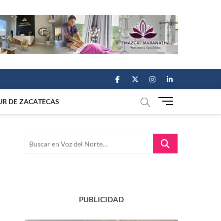
facebook
twitter
instagram
linkedin
M
UR DE ZACATECAS
e
n
u
Buscar
B
en
u
Voz
t
del
t
Norte…
o
n
PUBLICIDAD