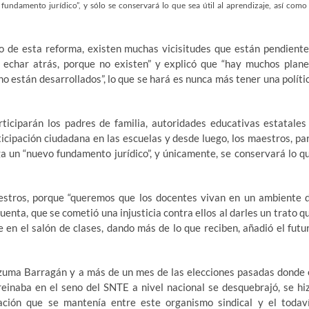
ndamento jurídico”, y sólo se conservará lo que sea útil al aprendizaje, así como 
 de esta reforma, existen muchas vicisitudes que están pendiente
echar atrás, porque no existen” y explicó que “hay muchos plane
 están desarrollados”, lo que se hará es nunca más tener una políti
ticiparán los padres de familia, autoridades educativas estatales
ticipación ciudadana en las escuelas y desde luego, los maestros, pa
 un “nuevo fundamento jurídico”, y únicamente, se conservará lo q
aestros, porque “queremos que los docentes vivan en un ambiente 
uenta, que se cometió una injusticia contra ellos al darles un trato q
en el salón de clases, dando más de lo que reciben, añadió el futu
zuma Barragán y a más de un mes de las elecciones pasadas donde 
reinaba en el seno del SNTE a nivel nacional se desquebrajó, se hi
ación que se mantenía entre este organismo sindical y el todav