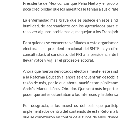
Presidente de México, Enrique Peña Nieto y el propio
poca credibilidad que los maestros le tenían a sus dirig
La enfermedad más grave que se padece en este sindi
humildad, de acercamiento con los agremiados para ce
resolver algunos problemas que aquejan a los Trabajado
Para quienes se encuentran afiliados a este organismo 
electorales el presidente nacional del SNTE, haya of
consultados), al candidato del PRI a la presidencia d
llevar votos y vigilar el proceso electoral.
Ahora que fueron derrotados electoralmente, este sin
a la Reforma Educativa; ahora se encuentran descobij
razón de más, por lo que ahora, manifiestan públicam
Andrés Manuel López Obrador. Que será más importante
poder que antes ostentaban o los intereses y la defens
Por desgracia, a los maestros del país que partic
implementados dentro del contenido de esta Reforma Ed
que se cometieron en contra de algunos de ellos, donde