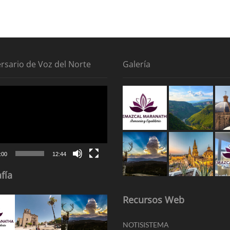
ersario de Voz del Norte
Galería
tor
:00
12:44
fía
Recursos Web
NOTISISTEMA