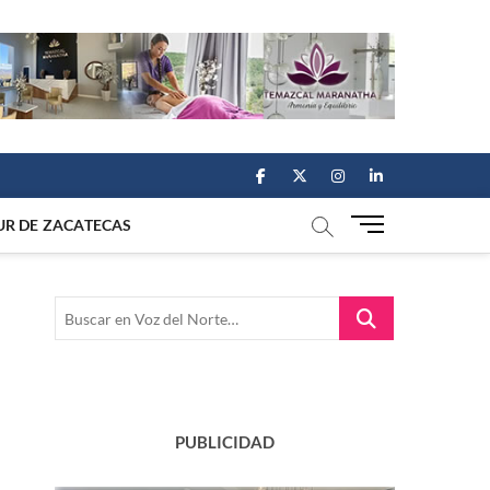
facebook
twitter
instagram
linkedin
M
UR DE ZACATECAS
e
n
u
Buscar
B
en
u
Voz
t
del
t
Norte…
o
n
PUBLICIDAD