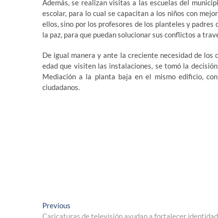
Además, se realizan visitas a las escuelas del munici
escolar, para lo cual se capacitan a los niños con mej
ellos, sino por los profesores de los planteles y padres
la paz, para que puedan solucionar sus conflictos a travé
De igual manera y ante la creciente necesidad de los
edad que visiten las instalaciones, se tomó la decisión
Mediación a la planta baja en el mismo edificio, con
ciudadanos.
Navegación
Previous
Previous
post:
Caricaturas de televisión ayudan a fortalecer identidad