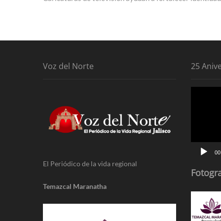
de
entradas
Voz del Norte
25 Aniv
Reproduc
de
vídeo
00
El Periódico de la vida regional
Fotogra
Temazcal Maranatha