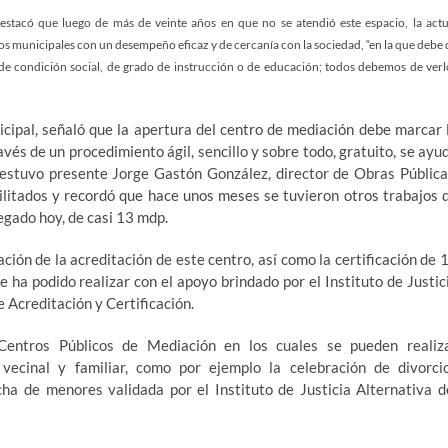
estacó que luego de más de veinte años en que no se atendió este espacio, la actu
os municipales con un desempeño eficaz y de cercanía con la sociedad, “en la que debe 
s, de condición social, de grado de instrucción o de educación; todos debemos de verl
icipal, señaló que la apertura del centro de mediación debe marcar 
avés de un procedimiento ágil, sencillo y sobre todo, gratuito, se ayu
o estuvo presente Jorge Gastón González, director de Obras Pública
ilitados y recordó que hace unos meses se tuvieron otros trabajos 
regado hoy, de casi 13 mdp.
ación de la acreditación de este centro, así como la certificación de 
se ha podido realizar con el apoyo brindado por el Instituto de Justic
e Acreditación y Certificación.
entros Públicos de Mediación en los cuales se pueden realiz
, vecinal y familiar, como por ejemplo la celebración de divorci
cha de menores validada por el Instituto de Justicia Alternativa d