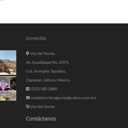
Domicilio
Voz del Norte,
Av. Guadalupe No. 2074,
Col. Arenales Tapatios,
Zapopan, Jalisco, Mexico
(333) 180 2880
vozdelnorteregiones@yahoo.com.mx
Voz del Norte
Contáctanos