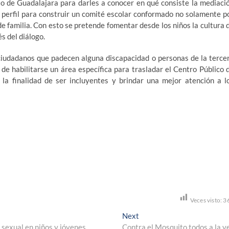
pio de Guadalajara para darles a conocer en qué consiste la mediaci
or perfil para construir un comité escolar conformado no solamente p
 de familia. Con esto se pretende fomentar desde los niños la cultura 
s del diálogo.
 ciudadanos que padecen alguna discapacidad o personas de la terce
 de habilitarse un área específica para trasladar el Centro Público 
 la finalidad de ser incluyentes y brindar una mejor atención a l
Veces visto:
3
Next
Next
post:
 sexual en niños y jóvenes
Contra el Mosquito todos a la v