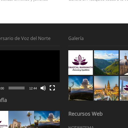
ersario de Voz del Norte
Galería
tor
:00
12:44
fía
Recursos Web
NOTISISTEMA