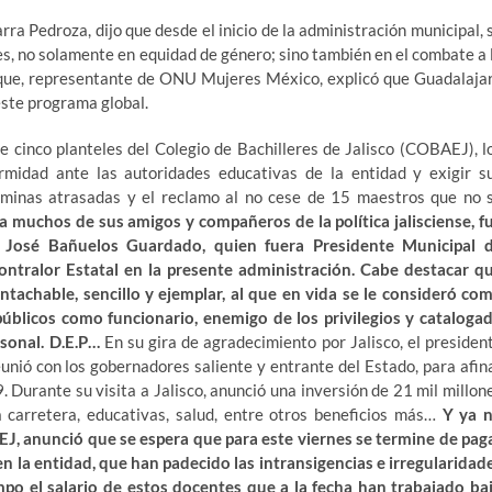
arra Pedroza, dijo que desde el inicio de la administración municipal, 
es, no solamente en equidad de género; sino también en el combate a 
Luque, representante de ONU Mujeres México, explicó que Guadalaja
este programa global.
 cinco planteles del Colegio de Bachilleres de Jalisco (COBAEJ), l
rmidad ante las autoridades educativas de la entidad y exigir s
minas atrasadas y el reclamo al no cese de 15 maestros que no 
a muchos de sus amigos y compañeros de la política jalisciense, f
n José Bañuelos Guardado, quien fuera Presidente Municipal 
ontralor Estatal en la presente administración. Cabe destacar q
achable, sencillo y ejemplar, al que en vida se le consideró co
públicos como funcionario, enemigo de los privilegios y cataloga
sonal. D.E.P…
En su gira de agradecimiento por Jalisco, el presiden
nió con los gobernadores saliente y entrante del Estado, para afin
. Durante su visita a Jalisco, anunció una inversión de 21 mil millon
 carretera, educativas, salud, entre otros beneficios más…
Y ya 
 SEJ, anunció que se espera que para este viernes se termine de pag
en la entidad, que han padecido las intransigencias e irregularidad
mpo el salario de estos docentes que a la fecha han trabajado ba