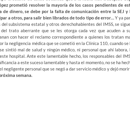
pez prometió resolver la mayoría de los casos pendientes de es
ga de dinero, se debe por la falta de comunicación entre la SEJ y 
ar a otros, para salir bien librados de todo tipo de error…
Y ya pa
 del subsistema estatal y otros derechohabientes del IMSS, se sigu
y del trato aberrante que se les otorga cada vez que acuden a s
ganan con hacer el reclamo correspondiente a quienes los tratan ma
por la negligencia médica que se cometió en la Clínica 110, cuando se 
e sintió mal de salud y ningún médico, ni personal que ahí labora, 
 este hospital. Ante este lamentable hecho, los responsables del IM
nificancia a este suceso lamentable y hasta el momento, no se ha hec
el negligente personal que se negó a dar servicio médico y dejó morir
a próxima semana.