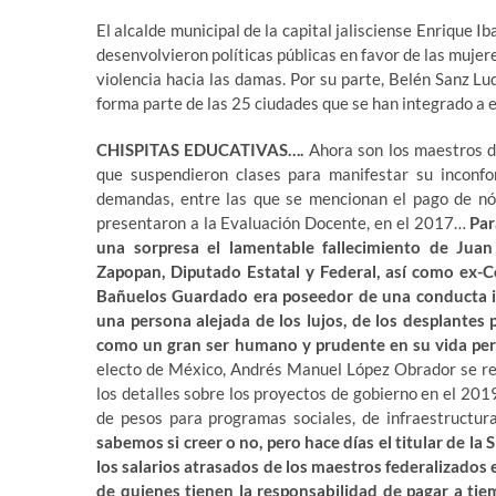
El alcalde municipal de la capital jalisciense Enrique Ib
desenvolvieron políticas públicas en favor de las mujer
violencia hacia las damas. Por su parte, Belén Sanz 
forma parte de las 25 ciudades que se han integrado a 
CHISPITAS EDUCATIVAS….
Ahora son los maestros de
que suspendieron clases para manifestar su inconfo
demandas, entre las que se mencionan el pago de nó
presentaron a la Evaluación Docente, en el 2017…
Par
una sorpresa el lamentable fallecimiento de Jua
Zapopan, Diputado Estatal y Federal, así como ex-C
Bañuelos Guardado era poseedor de una conducta int
una persona alejada de los lujos, de los desplantes 
como un gran ser humano y prudente en su vida per
electo de México, Andrés Manuel López Obrador se reu
los detalles sobre los proyectos de gobierno en el 2019
de pesos para programas sociales, de infraestructura
sabemos si creer o no, pero hace días el titular de la
los salarios atrasados de los maestros federalizados 
de quienes tienen la responsabilidad de pagar a tie