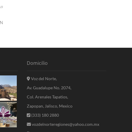
69
ÓN
Domicilio
Voz del Norte,
Av. Guadalupe No. 2074,
Col. Arenales Tapatios,
Zapopan, Jalisco, Mexico
(333) 180 2880
vozdelnorteregiones@yahoo.com.mx