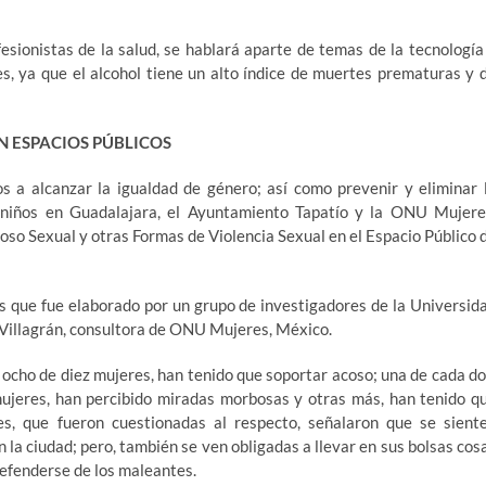
esionistas de la salud, se hablará aparte de temas de la tecnología
es, ya que el alcohol tiene un alto índice de muertes prematuras y 
N ESPACIOS PÚBLICOS
s a alcanzar la igualdad de género; así como prevenir y eliminar 
os niños en Guadalajara, el Ayuntamiento Tapatío y la ONU Mujere
oso Sexual y otras Formas de Violencia Sexual en el Espacio Público 
s que fue elaborado por un grupo de investigadores de la Universid
Villagrán, consultora de ONU Mujeres, México.
 ocho de diez mujeres, han tenido que soportar acoso; una de cada do
mujeres, han percibido miradas morbosas y otras más, han tenido q
es, que fueron cuestionadas al respecto, señalaron que se sient
n la ciudad; pero, también se ven obligadas a llevar en sus bolsas cos
 defenderse de los maleantes.