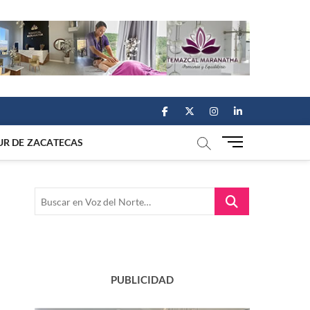
facebook
twitter
instagram
linkedin
M
UR DE ZACATECAS
e
n
u
Buscar
B
en
u
Voz
t
del
t
Norte…
o
n
PUBLICIDAD