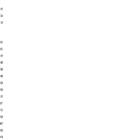
se
la
ra
os
us
se
ue
de
ue
mo
do
te
ar
es
no
ar
es
jo