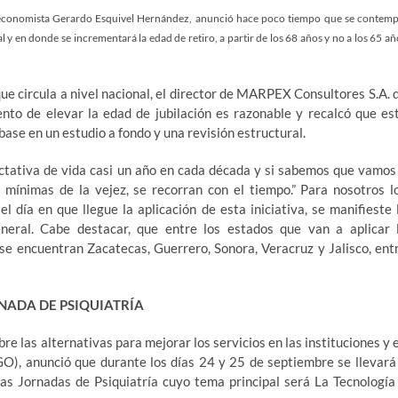
el economista Gerardo Esquivel Hernández, anunció hace poco tiempo que se contemp
 y en donde se incrementará la edad de retiro, a partir de los 68 años y no a los 65 añ
ue circula a nivel nacional, el director de MARPEX Consultores S.A. 
ento de elevar la edad de jubilación es razonable y recalcó que es
 base en un estudio a fondo y una revisión estructural.
tativa de vida casi un año en cada década y si sabemos que vamos
mínimas de la vejez, se recorran con el tiempo.” Para nosotros l
 día en que llegue la aplicación de esta iniciativa, se manifieste 
neral. Cabe destacar, que entre los estados que van a aplicar 
se encuentran Zacatecas, Guerrero, Sonora, Veracruz y Jalisco, ent
RNADA DE PSIQUIATRÍA
bre las alternativas para mejorar los servicios en las instituciones y 
GO), anunció que durante los días 24 y 25 de septiembre se llevará
as Jornadas de Psiquiatría cuyo tema principal será La Tecnología