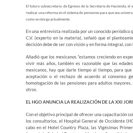
El futuro subsecretario de Egresos de la Secretaría de Hacienda, 
realizar una reforma en el sistema de pensiones para que sea universal
como se otorga actualmente.
En una entrevista realizada por un conocido periódico q
C.V. (experto en la materia), señaló que el planteami
decisión debe de ser con visión y en forma integral, con
Añadió que los mexicanos “estamos creciendo en expec
vivir más años, también es razonable que las edades 
mexicanos, hay que darle tiempo al tiempo, para que el
aceptación o el rechazo de acuerdo al consenso ge
homologación de las pensiones para adultos mayores, 
otros.
EL HGO ANUNCIA LA REALIZACIÓN DE LA XXI JO
Con el objetivo principal de ofrecer una capacitación so
los consultorios, el Hospital General de Occidente (H
cabo en el Hotel Country Plaza, las Vigésimas Primer