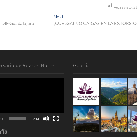
Veces visto:
2
Next
Next
post:
l DIF Guadalajara
¡CUELGA! NO CAIGAS EN LA EXTORSI
ersario de Voz del Norte
Galería
tor
:00
12:44
fía