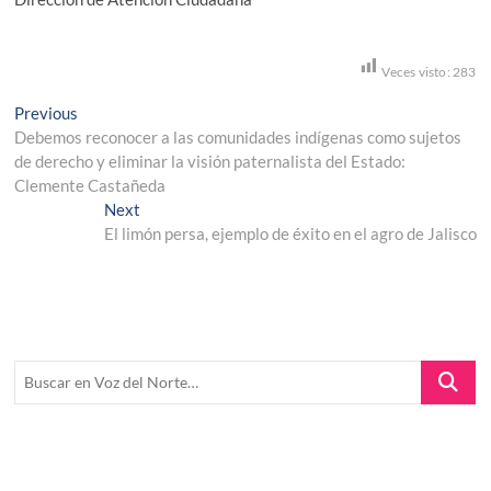
Veces visto:
283
Navegación
Previous
Previous
post:
Debemos reconocer a las comunidades indígenas como sujetos
de
de derecho y eliminar la visión paternalista del Estado:
entradas
Clemente Castañeda
Next
Next
post:
El limón persa, ejemplo de éxito en el agro de Jalisco
Buscar
en
Voz
del
Norte…