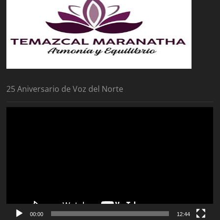
25 Aniversario de Voz del Norte
Reproductor
de
vídeo
00:00
12:44