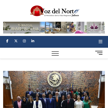
Skip
Voz
to
EL PERIÓDICO
DE LA VIDA
content
REGIONAL
del
Norte
facebook
twitter
instagram
linkedin
M
e
n
u
B
u
t
t
o
n