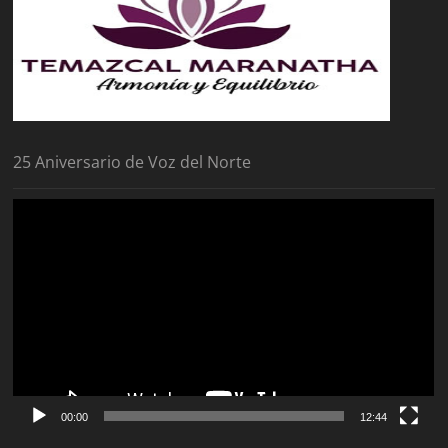
25 Aniversario de Voz del Norte
Reproductor
de
vídeo
00:00
12:44