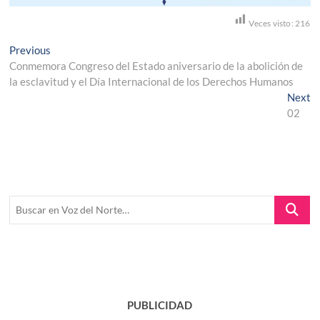
Veces visto:
216
Navegación
Previous
Previous
post:
Conmemora Congreso del Estado aniversario de la abolición de
de
la esclavitud y el Día Internacional de los Derechos Humanos
entradas
N
Next
po
02
Buscar
en
Voz
del
Norte…
PUBLICIDAD