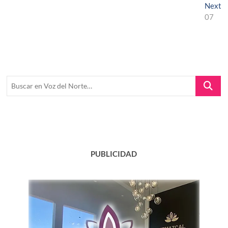
entradas
N
Next
po
07
Buscar
en
Voz
del
Norte…
PUBLICIDAD