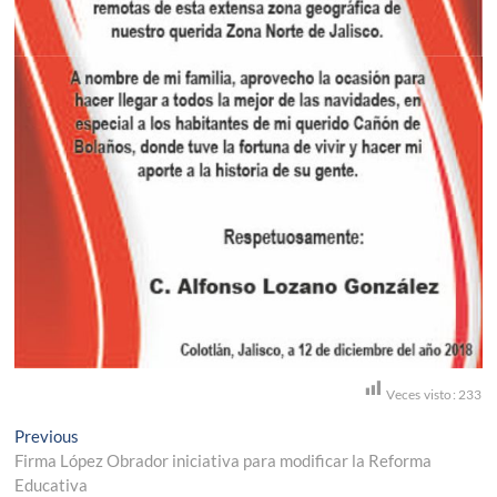
Veces visto:
233
Navegación
Previous
Previous
post:
Firma López Obrador iniciativa para modificar la Reforma
de
Educativa