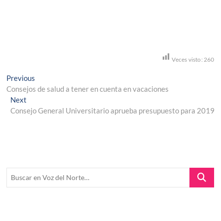
Veces visto:
260
Navegación
Previous
Previous
post:
Consejos de salud a tener en cuenta en vacaciones
de
Next
Next
entradas
post:
Consejo General Universitario aprueba presupuesto para 2019
Buscar
en
Voz
del
Norte…