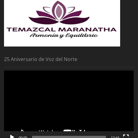
25 Aniversario de Voz del Norte
Reproductor
de
vídeo
00:00
12:44