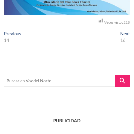
Veces visto:
218
Navegación
Previous
N
Previous
Next
post:
po
14
16
de
entradas
Buscar
en
Voz
del
Norte…
PUBLICIDAD