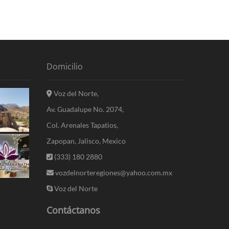
Domicilio
Voz del Norte,
Av. Guadalupe No. 2074,
Col. Arenales Tapatios,
Zapopan, Jalisco, Mexico
(333) 180 2880
vozdelnorteregiones@yahoo.com.mx
Voz del Norte
Contáctanos