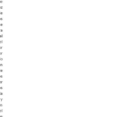
ue
ez
de
os
se
ra
al
el
or
or
lo
en
de
os
er
os
la
 y
us
el
ue