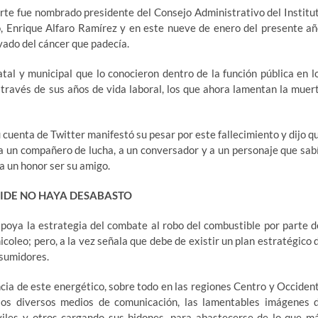
rte fue nombrado presidente del Consejo Administrativo del Institu
o, Enrique Alfaro Ramírez y en este nueve de enero del presente añ
ivado del cáncer que padecía.
tal y municipal que lo conocieron dentro de la función pública en l
 través de sus años de vida laboral, los que ahora lamentan la muer
u cuenta de Twitter manifestó su pesar por este fallecimiento y dijo q
, a un compañero de lucha, a un conversador y a un personaje que sab
ra un honor ser su amigo.
PIDE NO HAYA DESABASTO
apoya la estrategia del combate al robo del combustible por parte d
icoleo; pero, a la vez señala que debe de existir un plan estratégico 
nsumidores.
ncia de este energético, sobre todo en las regiones Centro y Occiden
los diversos medios de comunicación, las lamentables imágenes 
iles y otros cargando sus bidones, para abastecerse de lo que m