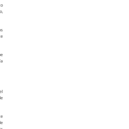
to
o,
os
te
ue
ía
el
de
te
de
ás