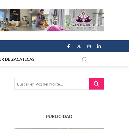
facebook
twitter
instagram
linkedin
M
UR DE ZACATECAS
e
n
u
Buscar
B
en
u
Voz
t
del
t
Norte…
o
n
PUBLICIDAD