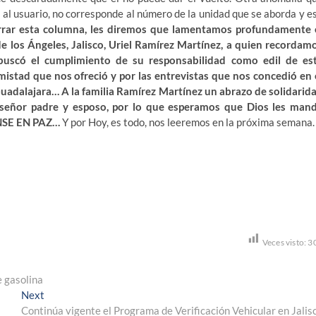
al usuario, no corresponde al número de la unidad que se aborda y e
rrar esta columna, les diremos que lamentamos profundamente 
e los Ángeles, Jalisco, Uriel Ramírez Martínez, a quien recordam
uscó el cumplimiento de su responsabilidad como edil de es
istad que nos ofreció y por las entrevistas que nos concedió en 
uadalajara… A la familia Ramírez Martínez un abrazo de solidarid
u señor padre y esposo, por lo que esperamos que Dios les man
ANSE EN PAZ…
Y por Hoy, es todo, nos leeremos en la próxima semana.
Veces visto:
3
e gasolina
Next
Next
post:
Continúa vigente el Programa de Verificación Vehicular en Jalis