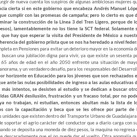
surgir de nueva cuenta los suspiros de algunas ambiciosas mujeres q
ncia cierta si en este gobierno que encabeza Andrés Manuel Lóp
que cumplir con las promesas de campaña; pero lo cierto es que 
minar la construcción de la Línea 3 del Tren Ligero, porque de l
pesos), lamentablemente no los tiene la SCT federal. Solamente 
 que hay que esperar la visita del Presidente de México a nuest
 herencia del gobierno priista que se nos ha heredado a nivel feder
leta en Pensiones para evitar un deterioro mayor en la economía d
s buscan una jubilación digna para vivir, ya que existe un sesenta p
e 65 años de edad en el año 2050 enfrente una situación de may
 panorama, y un verdadero desafío, para los responsables del Desarrol
jor horizonte en Educación para los jóvenes que son rechazados 
ue ante las nulas posibilidades de ingreso a las aulas educativas 
más intentos, se desisten al estudio y se dedican a buscar otr
aldas GRAN desilusión, frustración y un fracaso total, por no pod
ya no trabajan, ni estudian, entonces abultan más la lista de l
os con la capacitación y beca que se les ofrece por parte de 
 unidades que existen dentro del Transporte Urbano de Guadalajara
 soportar el agrio carácter del conductor que a diario carga con s
cuando se deposita una moneda de diez pesos, la maquina no regresa 
dice descaradamente que el no puede dar el vuelto. Otra anomalía q