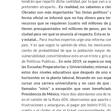
tendrán que repartir dicha cantidad, por lo que van a 
pretenden atraparlo…
En realidad, no sabemos a cie
Obrador son más importantes “los tintes políticos” 
forma oficial se informó que no hay dinero para ter
recursos que se requieren (cuatro mil millones de 
tienen presupuestados mil millones de pesos, por lo
ciudad para ver qué se anuncia al respecto. Esta es la
y estatal…
Para muchos expertos urge una reforma comp
país. Y es que según la opinión de ellos, los mexicano
ciento de probabilidad de que la población mayor d
vulnerabilidad, convirtiéndose esto en un triste y gris
de Políticas Publicas…
En este 2019, se espera un me
las Escuelas Preparatorias y Universidades, mismas q
estos dos niveles educativos que después de uno o 
horizontes en la planta laboral, llevando en sus esp
cursar una carrera universitaria y en caso de que 
llamados “ninis” a excepción que sean beneficiad
Presidencia de México.
Hace días abordamos una de las
en el camión de la Ruta 604, observamos que aparte de
frustraciones y amarguras, al pagar por boleto 9:50, 
vuelto y el chofer al dar el ticket correspondiente, 