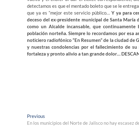
detectamos es que el mentado boleto que se le entrega 
que ya es “mejor este servicio público…
Y ya para ce
deceso del ex-presidente municipal de Santa María d
como un Alcalde incansable, que continuamente b
población norteña. Siempre lo recordamos por esa am
noticiero radiofónico “En Resumen” de la ciudad de G
y nuestras condolencias por el fallecimiento de s
fortaleza y pronto alivio a tan grande dolor… DESC
Navegación
Previous
Previous
post:
En los municipios del Norte de Jalisco no hay escasez d
de
entradas