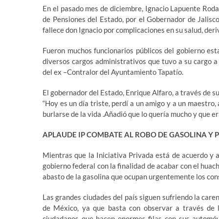
En el pasado mes de diciembre, Ignacio Lapuente Roda
de Pensiones del Estado, por el Gobernador de Jalisc
fallece don Ignacio por complicaciones en su salud, der
Fueron muchos funcionarios públicos del gobierno esta
diversos cargos administrativos que tuvo a su cargo a
del ex –Contralor del Ayuntamiento Tapatío.
El gobernador del Estado, Enrique Alfaro, a través de s
“Hoy es un día triste, perdí a un amigo y a un maestro
burlarse de la vida .Añadió que lo quería mucho y que e
APLAUDE IP COMBATE AL ROBO DE GASOLINA Y 
Mientras que la Iniciativa Privada está de acuerdo y 
gobierno federal con la finalidad de acabar con el huach
abasto de la gasolina que ocupan urgentemente los co
Las grandes ciudades del país siguen sufriendo la care
de México, ya que basta con observar a través de 
ciudadanos que hacen enormes filas con sus automóv