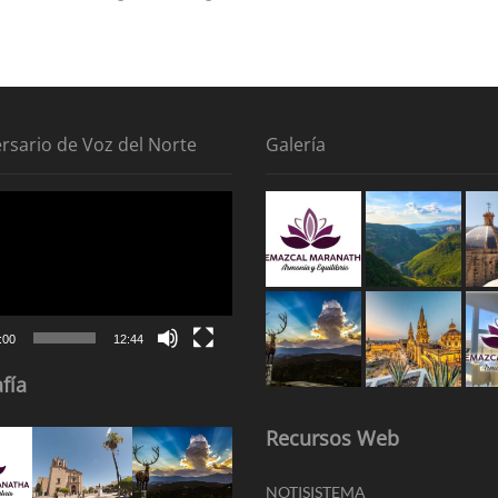
ersario de Voz del Norte
Galería
tor
:00
12:44
fía
Recursos Web
NOTISISTEMA