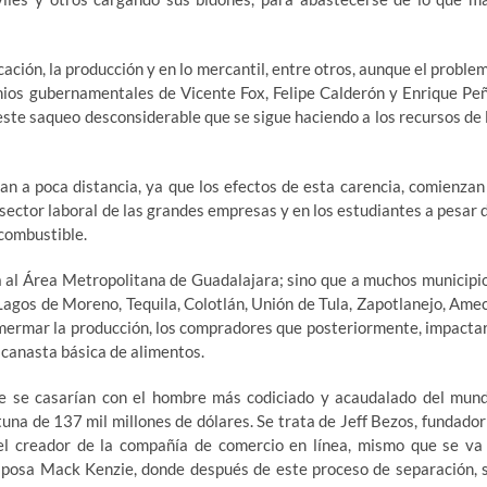
cación, la producción y en lo mercantil, entre otros, aunque el proble
enios gubernamentales de Vicente Fox, Felipe Calderón y Enrique Pe
ste saqueo desconsiderable que se sigue haciendo a los recursos de 
an a poca distancia, ya que los efectos de esta carencia, comienzan
l sector laboral de las grandes empresas y en los estudiantes a pesar 
 combustible.
a al Área Metropolitana de Guadalajara; sino que a muchos municipi
Lagos de Moreno, Tequila, Colotlán, Unión de Tula, Zapotlanejo, Ame
mermar la producción, los compradores que posteriormente, impacta
a canasta básica de alimentos.
e se casarían con el hombre más codiciado y acaudalado del mun
una de 137 mil millones de dólares. Se trata de Jeff Bezos, fundador
l creador de la compañía de comercio en línea, mismo que se va
sposa Mack Kenzie, donde después de este proceso de separación, 