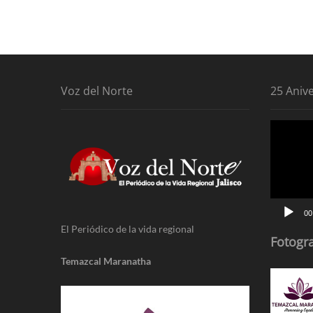
Voz del Norte
25 Aniv
Reproduc
de
vídeo
00
El Periódico de la vida regional
Fotogra
Temazcal Maranatha