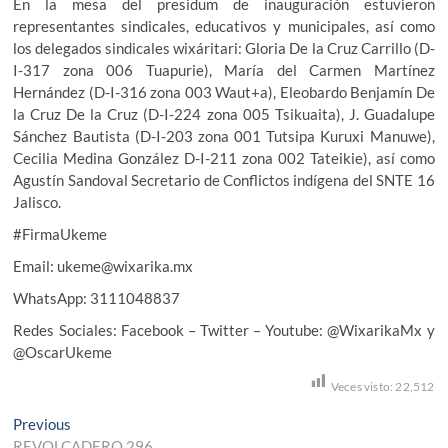
En la mesa del presidum de inauguración estuvieron
representantes sindicales, educativos y municipales, así como
los delegados sindicales wixáritari: Gloria De la Cruz Carrillo (D-
I-317 zona 006 Tuapurie), María del Carmen Martínez
Hernández (D-I-316 zona 003 Waut+a), Eleobardo Benjamín De
la Cruz De la Cruz (D-I-224 zona 005 Tsikuaita), J. Guadalupe
Sánchez Bautista (D-I-203 zona 001 Tutsipa Kuruxi Manuwe),
Cecilia Medina González D-I-211 zona 002 Tateikie), así como
Agustín Sandoval Secretario de Conflictos indígena del SNTE 16
Jalisco.
#FirmaUkeme
Email: ukeme@wixarika.mx
WhatsApp: 3111048837
Redes Sociales: Facebook – Twitter – Youtube: @WixarikaMx y
@OscarUkeme
Veces visto:
22,512
Navegación
Previous
Previous
post:
REVOLCADERO 296