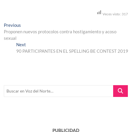
Veces visto:
317
Navegación
Previous
Previous
post:
Proponen nuevos protocolos contra hostigamiento y acoso
de
sexual
entradas
Next
Next
post:
90 PARTICIPANTES EN EL SPELLING BE CONTEST 2019
Buscar
en
Voz
del
Norte…
PUBLICIDAD