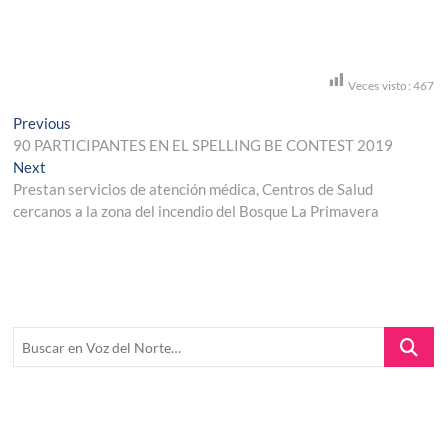
Veces visto:
467
Navegación
Previous
Previous
post:
90 PARTICIPANTES EN EL SPELLING BE CONTEST 2019
de
Next
Next
entradas
post:
Prestan servicios de atención médica, Centros de Salud
cercanos a la zona del incendio del Bosque La Primavera
Buscar
en
Voz
del
Norte…