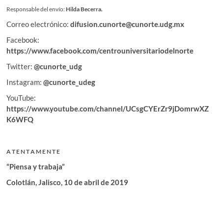
Responsable del envío:
Hilda Becerra.
Correo electrónico:
difusion.cunorte@cunorte.udg.mx
Facebook:
https://www.facebook.com/centrouniversitariodelnorte
Twitter:
@cunorte_udg
Instagram:
@cunorte_udeg
YouTube:
https://www.youtube.com/channel/UCsgCYErZr9jDomrwXZ
K6WFQ
A T E N T A M E N T E
“Piensa y trabaja”
Colotlán, Jalisco, 10 de abril de 2019