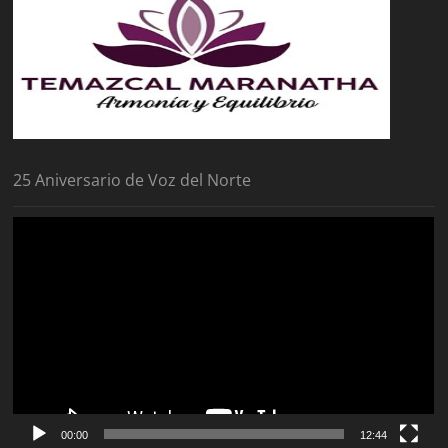
25 Aniversario de Voz del Norte
Reproductor
de
vídeo
00:00
12:44