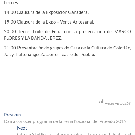
Leones.
14:00 Clausura de la Exposición Ganadera.
19:00 Clausura de la Expo – Venta Ar tesanal.
20:00 Tercer baile de Feria con la presentación de MARCO
FLORES Y LA BANDA JEREZ.
21:00 Presentación de grupos de Casa de la Cultura de Colotlán,
Jal. y Tlaltenango, Zac. en el Teatro del Pueblo.
Veces visto:
269
Navegación
Previous
Previous
post:
Dan a conocer programa de la Feria Nacional del Piteado 2019
de
Next
Next
entradas
post:
Ofrece STyPS capacitación y oferta laboral en Talent Land