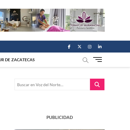
facebook
twitter
instagram
linkedin
M
UR DE ZACATECAS
e
n
u
Buscar
B
en
u
Voz
t
del
t
Norte…
o
n
PUBLICIDAD