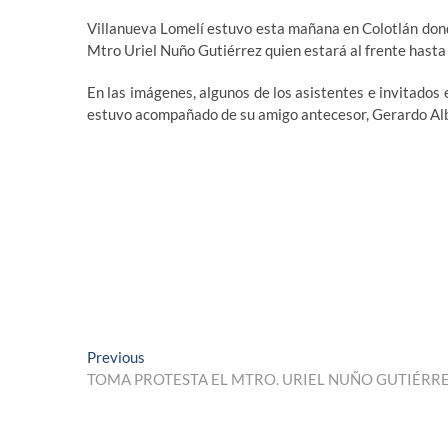
Villanueva Lomelí estuvo esta mañana en Colotlán dond
Mtro Uriel Nuño Gutiérrez quien estará al frente hast
En las imágenes, algunos de los asistentes e invitado
estuvo acompañado de su amigo antecesor, Gerardo Alb
Navegación
Previous
Previous
post:
TOMA PROTESTA EL MTRO. URIEL NUÑO GUTIÉR
de
entradas