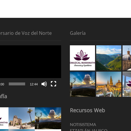
ersario de Voz del Norte
Galería
tor
:00
12:44
fía
Recursos Web
NOTISISTEMA
ETZATLÁN JALISCO