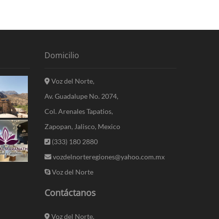
Domicilio
Voz del Norte,
Av. Guadalupe No. 2074,
Col. Arenales Tapatios,
Zapopan, Jalisco, Mexico
(333) 180 2880
vozdelnorteregiones@yahoo.com.mx
Voz del Norte
Contáctanos
Voz del Norte,