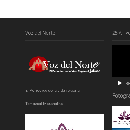
Voz del Norte
25 Aniv
Reproduc
de
vídeo
00
El Periódico de la vida regional
Fotogra
Temazcal Maranatha