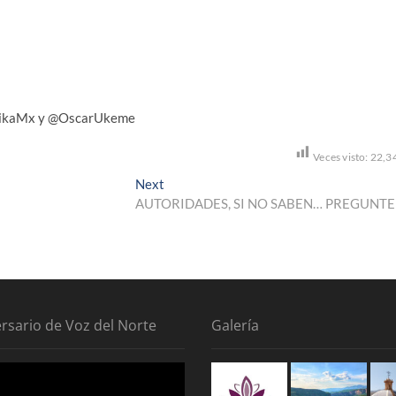
xarikaMx y @OscarUkeme
Veces visto:
22,3
Next
Next
post:
AUTORIDADES, SI NO SABEN… PREGUNT
ersario de Voz del Norte
Galería
tor