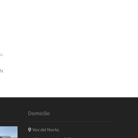
41
EN
Domicilio
Voz del Norte,