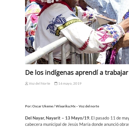
De los indígenas aprendí a trabaja
Voz del Norte
16 mayo, 2019
Por: Oscar Ukeme / Wixarika.Mx – Voz del norte
Del Nayar, Nayarit – 13 Mayo/19.
El pasado 11 de may
cabecera municipal de Jesús María donde anunció obras 