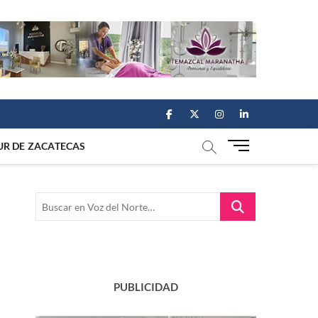
facebook
twitter
instagram
linkedin
M
UR DE ZACATECAS
e
n
u
Buscar
B
en
u
Voz
t
del
t
Norte…
o
n
PUBLICIDAD