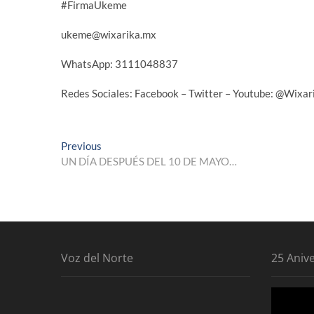
#FirmaUkeme
ukeme@wixarika.mx
WhatsApp: 3111048837
Redes Sociales: Facebook – Twitter – Youtube: @Wi
Navegación
Previous
Previous
post:
UN DÍA DESPUÉS DEL 10 DE MAYO…
de
entradas
Voz del Norte
25 Aniv
Reproduc
de