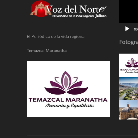
vídeo
00
El Periódico de la vida regional
Fotogra
Temazcal Maranatha