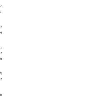
on
al
ya
os
la
 a
us
PI
ra
ar