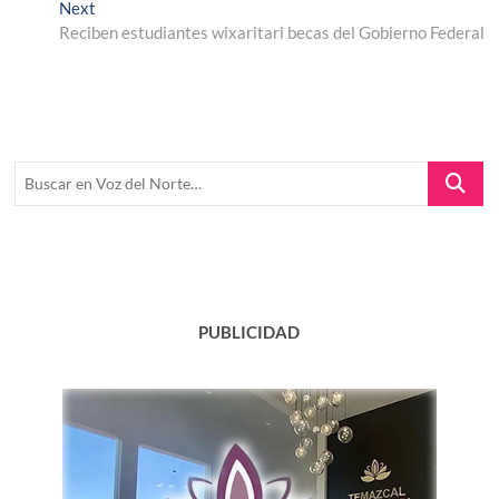
entradas
Next
Next
post:
Reciben estudiantes wixaritari becas del Gobierno Federal
Buscar
en
Voz
del
Norte…
PUBLICIDAD