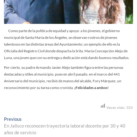
Como parte de la política de equidad y apoyo a los jóvenes, el gobierno
municipal de Santa María de los Ángeles, se observan rostros de jóvenes
talentosos en las distintas áreas del Ayuntamiento; un ejemplo de ello es la
Oficialía del Registro Civil donde despacha la Srita. María Concepción Alejo de
Luna, una joven que con su entrega y dedicación está dando buenos resultados.
Por cierto, su padre Armando Javier Alejo también figura entre las personas
destacadas y útiles al municipio, pues en abril pasado, en el marco del 441
Aniversario del municipio, recibió de manos del alcalde, Fory Márquez, un
reconocimiento por su tarea como cronista.
¡Felicidades a ambos!
Veces visto:
333
Navegación
Previous
Previous
post:
En Jalisco reconocen trayectoria laboral docente por 30 y 40
de
años de servicio