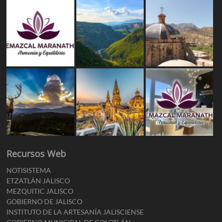
Recursos Web
NOTISISTEMA
ETZATLÁN JALISCO
MEZQUITIC JALISCO
GOBIERNO DE JALISCO
INSTITUTO DE LA ARTESANÍA JALISCIENSE