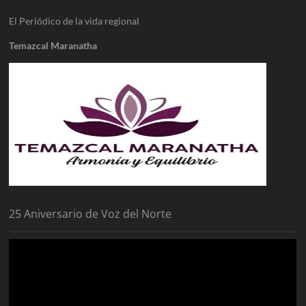
El Periódico de la vida regional
Temazcal Maranatha
25 Aniversario de Voz del Norte
Reproductor
de
vídeo