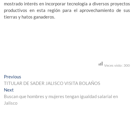
mostrado interés en incorporar tecnología a diversos proyectos
productivos en esta región para el aprovechamiento de sus
tierras y hatos ganaderos.
Veces visto:
300
Navegación
Previous
Previous
post:
TITULAR DE SADER JALISCO VISITA BOLAÑOS
de
Next
Next
entradas
post:
Buscan que hombres y mujeres tengan igualdad salarial en
Jalisco