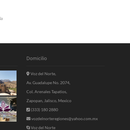
da
Domicilio
Voz del Norte,
Av. Guadalupe No. 2074,
Col. Arenales Tapatios,
Zapopan, Jalisco, Mexico
(333) 180 2880
vozdelnorteregiones@yahoo.com.mx
Voz del Norte