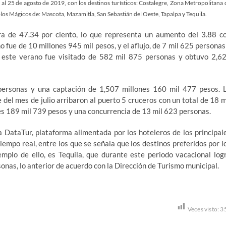
al 25 de agosto de 2019, con los destinos turísticos: Costalegre, Zona Metropolitana 
blos Mágicos de: Mascota, Mazamitla, San Sebastián del Oeste, Tapalpa y Tequila.
ra de 47.34 por ciento, lo que representa un aumento del 3.88 c
fue de 10 millones 945 mil pesos, y el aflujo, de 7 mil 625 personas
 este verano fue visitado de 582 mil 875 personas y obtuvo 2,6
personas y una captación de 1,507 millones 160 mil 477 pesos. 
 del mes de julio arribaron al puerto 5 cruceros con un total de 18 m
es 189 mil 739 pesos y una concurrencia de 13 mil 623 personas.
 DataTur, plataforma alimentada por los hoteleros de los principal
tiempo real, entre los que se señala que los destinos preferidos por l
emplo de ello, es Tequila, que durante este periodo vacacional log
sonas, lo anterior de acuerdo con la Dirección de Turismo municipal.
Veces visto:
3