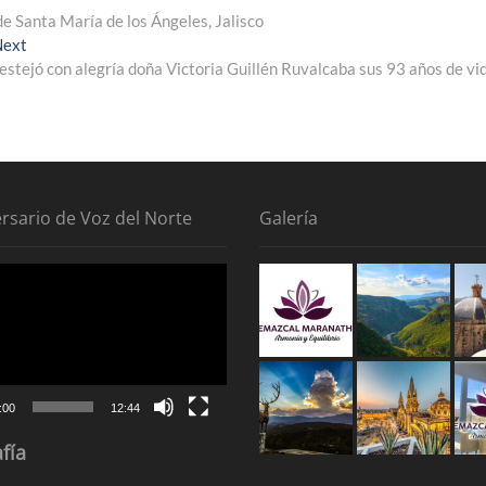
de Santa María de los Ángeles, Jalisco
Next
Next
post:
estejó con alegría doña Victoria Guillén Ruvalcaba sus 93 años de vi
ersario de Voz del Norte
Galería
tor
:00
12:44
fía