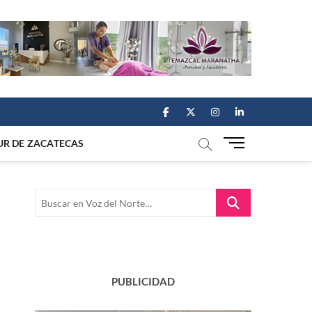
facebook
twitter
instagram
linkedin
M
UR DE ZACATECAS
e
n
u
Buscar
B
en
u
Voz
t
del
t
Norte…
o
n
PUBLICIDAD