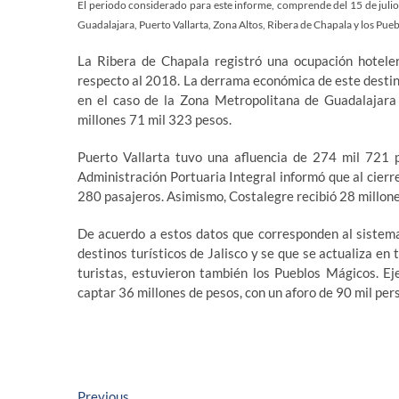
El periodo considerado para este informe, comprende del 15 de julio 
Guadalajara, Puerto Vallarta, Zona Altos, Ribera de Chapala y los Pue
La Ribera de Chapala registró una ocupación hotele
respecto al 2018. La derrama económica de este destino 
en el caso de la Zona Metropolitana de Guadalajara
millones 71 mil 323 pesos.
Puerto Vallarta tuvo una afluencia de 274 mil 721 
Administración Portuaria Integral informó que al cierre
280 pasajeros. Asimismo, Costalegre recibió 28 millon
De acuerdo a estos datos que corresponden al sistema
destinos turísticos de Jalisco y se que se actualiza en 
turistas, estuvieron también los Pueblos Mágicos. Ej
captar 36 millones de pesos, con un aforo de 90 mil per
Previous
Previous