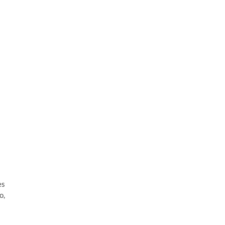
es
o,