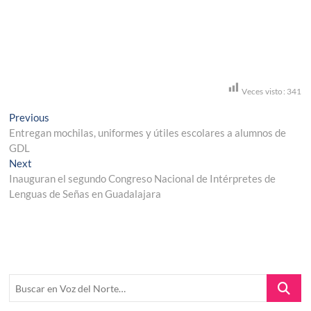
Veces visto:
341
Navegación
Previous
Previous
post:
Entregan mochilas, uniformes y útiles escolares a alumnos de
de
GDL
entradas
Next
Next
post:
Inauguran el segundo Congreso Nacional de Intérpretes de
Lenguas de Señas en Guadalajara
Buscar
en