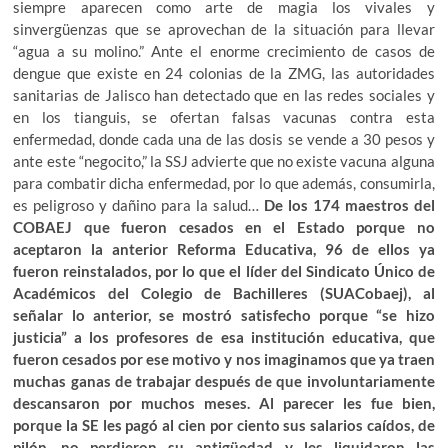
siempre aparecen como arte de magia los vivales y
sinvergüenzas que se aprovechan de la situación para llevar
“agua a su molino.” Ante el enorme crecimiento de casos de
dengue que existe en 24 colonias de la ZMG, las autoridades
sanitarias de Jalisco han detectado que en las redes sociales y
en los tianguis, se ofertan falsas vacunas contra esta
enfermedad, donde cada una de las dosis se vende a 30 pesos y
ante este “negocito,” la SSJ advierte que no existe vacuna alguna
para combatir dicha enfermedad, por lo que además, consumirla,
es peligroso y dañino para la salud…
De los 174 maestros del
COBAEJ que fueron cesados en el Estado porque no
aceptaron la anterior Reforma Educativa, 96 de ellos ya
fueron reinstalados, por lo que el líder del Sindicato Único de
Académicos del Colegio de Bachilleres (SUACobaej), al
señalar lo anterior, se mostró satisfecho porque “se hizo
justicia” a los profesores de esa institución educativa, que
fueron cesados por ese motivo y nos imaginamos que ya traen
muchas ganas de trabajar después de que involuntariamente
descansaron por muchos meses. Al parecer les fue bien,
porque la SE les pagó al cien por ciento sus salarios caídos, de
pilón, no perdieron su antigüedad y les liquidaron las