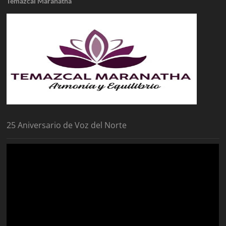
Temazcal Maranatha
25 Aniversario de Voz del Norte
Reproductor
de
vídeo