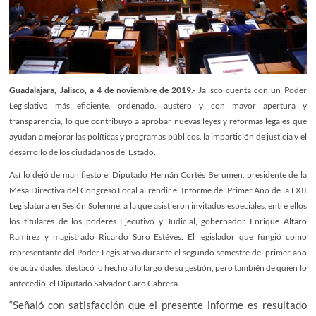
Guadalajara, Jalisco, a 4 de noviembre de 2019.-
Jalisco cuenta con un Poder
Legislativo más eficiente, ordenado, austero y con mayor apertura y
transparencia, lo que contribuyó a aprobar nuevas leyes y reformas legales que
ayudan a mejorar las políticas y programas públicos, la impartición de justicia y el
desarrollo de los ciudadanos del Estado.
Así lo dejó de manifiesto el Diputado Hernán Cortés Berumen, presidente de la
Mesa Directiva del Congreso Local al rendir el Informe del Primer Año de la LXII
Legislatura en Sesión Solemne, a la que asistieron invitados especiales, entre ellos
los titulares de los poderes Ejecutivo y Judicial, gobernador Enrique Alfaro
Ramírez y magistrado Ricardo Suro Estéves. El legislador que fungió como
representante del Poder Legislativo durante el segundo semestre del primer año
de actividades, destacó lo hecho a lo largo de su gestión, pero también de quien lo
antecedió, el Diputado Salvador Caro Cabrera.
“Señaló con satisfacción que el presente informe es resultado