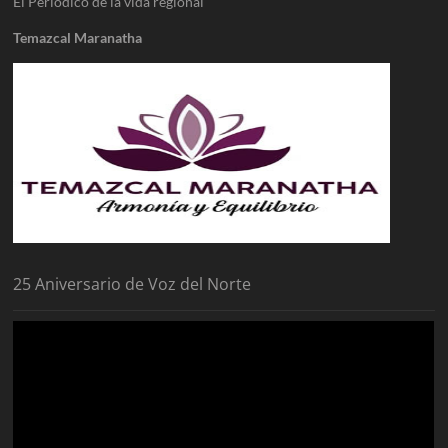
El Periódico de la vida regional
Temazcal Maranatha
25 Aniversario de Voz del Norte
Reproductor
de
vídeo