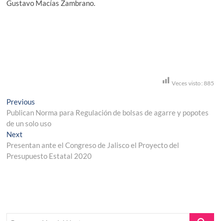
Gustavo Macías Zambrano.
Veces visto:
885
Navegación
Previous
Previous
post:
Publican Norma para Regulación de bolsas de agarre y popotes
de
de un solo uso
entradas
Next
Next
post:
Presentan ante el Congreso de Jalisco el Proyecto del
Presupuesto Estatal 2020
Buscar