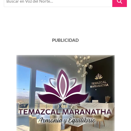
en
Voz
del
Norte…
PUBLICIDAD