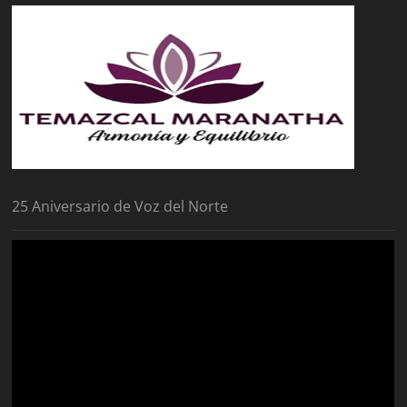
25 Aniversario de Voz del Norte
Reproductor
de
vídeo