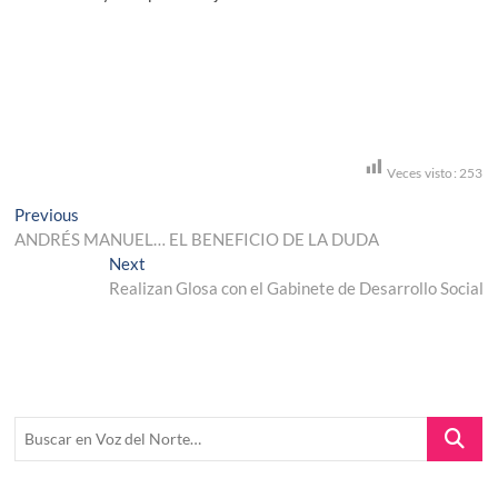
Veces visto:
253
Navegación
Previous
Previous
post:
ANDRÉS MANUEL… EL BENEFICIO DE LA DUDA
de
Next
Next
entradas
post:
Realizan Glosa con el Gabinete de Desarrollo Social
Buscar
en
Voz