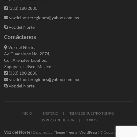
(333) 180 2880
vozdelnorteregiones@yahoo.com.mx
Voz del Norte
Contáctanos
Voz del Norte,
Av. Guadalupe No. 2074,
Col. Arenales Tapatios,
Zapopan, Jalisco, Mexico
(333) 180 2880
vozdelnorteregiones@yahoo.com.mx
Voz del Norte
INICIO
MISTERIO
TEMAS DE NUESTRO TIEMPO
FOROS
UN POCO DE HUMOR
Voz del Norte
| Designed by:
Theme Freesia
|
WordPress
| © Copyright All