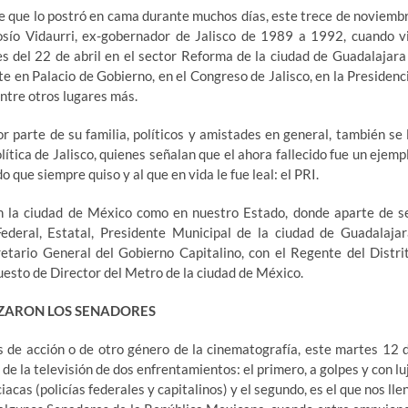
e que lo postró en cama durante muchos días, este trece de noviemb
osío Vidaurri, ex-gobernador de Jalisco de 1989 a 1992, cuando v
es del 22 de abril en el sector Reforma de la ciudad de Guadalajara
e en Palacio de Gobierno, en el Congreso de Jalisco, en la Presidenc
entre otros lugares más.
or parte de su familia, políticos y amistades en general, también se 
lítica de Jalisco, quienes señalan que el ahora fallecido fue un ejemp
o que siempre quiso y al que en vida le fue leal: el PRI.
en la ciudad de México como en nuestro Estado, donde aparte de s
ederal, Estatal, Presidente Municipal de la ciudad de Guadalajar
etario General del Gobierno Capitalino, con el Regente del Distri
esto de Director del Metro de la ciudad de México.
ZARON LOS SENADORES
s de acción o de otro género de la cinematografía, este martes 12 
e la televisión de dos enfrentamientos: el primero, a golpes y con lu
acas (policías federales y capitalinos) y el segundo, es el que nos lle