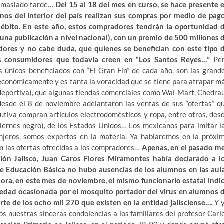
demasiado tarde…
Del 15 al 18 del mes en curso, se hace presente 
nos del interior del país realizan sus compras por medio de pag
 débito. En este año, estos compradores tendrán la oportunidad 
 una publicación a nivel nacional), con un premio de 500 millones 
dores y no cabe duda, que quienes se benefician con este tipo 
 los consumidores que todavía creen en “Los Santos Reyes…”
Pe
s únicos beneficiados con “El Gran Fin” de cada año, son las grand
económicamente y es tanta la voracidad que se tiene para atrapar m
deportiva), que algunas tiendas comerciales como Wal-Mart, Chedrau
desde el 8 de noviembre adelantaron las ventas de sus “ofertas” q
utiva compran artículos electrodomésticos y ropa, entre otros, des
(viernes negro), de los Estados Unidos… Los mexicanos para imitar l
njeros, somos expertos en la materia. Ya hablaremos en la próxi
n las ofertas ofrecidas a los compradores…
Apenas, en el pasado m
ión Jalisco, Juan Caros Flores Miramontes había declarado a l
e Educación Básica no hubo ausencias de los alumnos en las aul
ra, en este mes de noviembre, el mismo funcionario estatal indi
edad ocasionada por el mosquito portador del virus en alumnos 
te de los ocho mil 270 que existen en la entidad jalisciense….
Y 
s nuestras sinceras condolencias a los familiares del profesor Carl