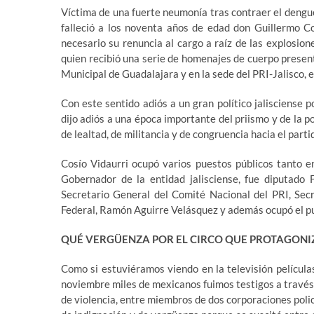
Víctima de una fuerte neumonía tras contraer el dengu
falleció a los noventa años de edad don Guillermo C
necesario su renuncia al cargo a raíz de las explosion
quien recibió una serie de homenajes de cuerpo present
Municipal de Guadalajara y en la sede del PRI-Jalisco, 
Con este sentido adiós a un gran político jalisciense p
dijo adiós a una época importante del priismo y de la po
de lealtad, de militancia y de congruencia hacia el partid
Cosío Vidaurri ocupó varios puestos públicos tanto 
Gobernador de la entidad jalisciense, fue diputado F
Secretario General del Comité Nacional del PRI, Secr
Federal, Ramón Aguirre Velásquez y además ocupó el pu
QUÉ VERGÜENZA POR EL CIRCO QUE PROTAGONI
Como si estuviéramos viendo en la televisión película
noviembre miles de mexicanos fuimos testigos a través d
de violencia, entre miembros de dos corporaciones polici