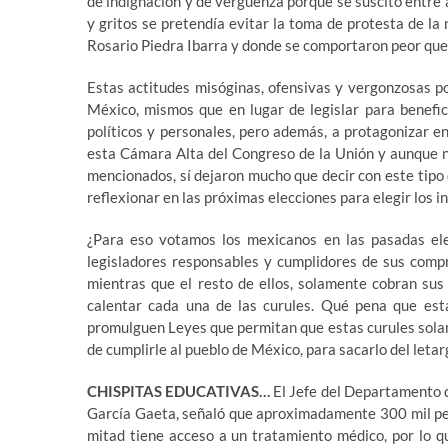
de indignación y de vergüenza porque se suscitó entr
y gritos se pretendía evitar la toma de protesta de 
Rosario Piedra Ibarra y donde se comportaron peor que 
Estas actitudes misóginas, ofensivas y vergonzosas p
México, mismos que en lugar de legislar para benefic
políticos y personales, pero además, a protagonizar e
esta Cámara Alta del Congreso de la Unión y aunque n
mencionados, sí dejaron mucho que decir con este tipo 
reflexionar en las próximas elecciones para elegir los 
¿Para eso votamos los mexicanos en las pasadas ele
legisladores responsables y cumplidores de sus compr
mientras que el resto de ellos, solamente cobran sus 
calentar cada una de las curules. Qué pena que esta
promulguen Leyes que permitan que estas curules sola
de cumplirle al pueblo de México, para sacarlo del let
CHISPITAS EDUCATIVAS…
El Jefe del Departamento d
García Gaeta, señaló que aproximadamente 300 mil per
mitad tiene acceso a un tratamiento médico, por lo q