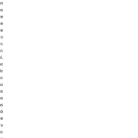
en
os
de
de
de
ro
es
ás
i,
ue
de
as
ma
es
os
as
có
de
ya
os