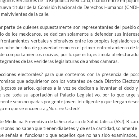
e algunos Senadores de la República Mexicana, cuando entre empujon
la nueva titular de la Comisión Nacional de Derechos Humanos (CNDH
malvivientes de la calle.
or parte de quienes supuestamente son representantes del pueblo 
io de los mexicanos, se dedican solamente a defender sus interes
nfrentamientos verbales y ofensivos entre los propios legisladores 
o hubo heridos de gravedad como en el primer enfrentamiento de l
de comportamientos nocivos, por lo que esto, estimula al electorado
integrantes de las venideras legislaturas de ambas cámaras.
cciones electorales? para que contemos con la presencia de poc
omisos que adquirieron con los votantes de cada Distrito Electora
jugosos salarios, quienes a la vez se dedican a levantar el dedo y
 sea toda su aportación al Palacio Legislativo, por lo que urge 
mente sean ocupadas por gente joven, inteligente y que tengan dese
argo en que se encuentra.¿No cree Usted?
e Medicina Preventiva de la Secretaría de Salud Jalisco (SSJ), Ricar
sonas no saben que tienen diabetes y de esta cantidad, solamente 
ue señala el funcionario que aquellos que no han sido examinados, 