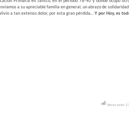
ación Primaria en Jalisco, en el periodo 78-90 y donde ocupó otr
nviamos a su apreciable familia en general, un abrazo de solidaridad
livio a tan extenso dolor, por esta gran pérdida…
Y por Hoy, es tod
Veces visto:
2