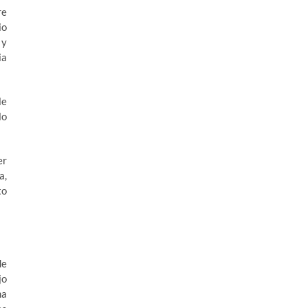
re
io
 y
ia
le
lo
er
a,
to
de
jo
na