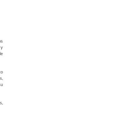
os
 y
de
to
s,
su
s,