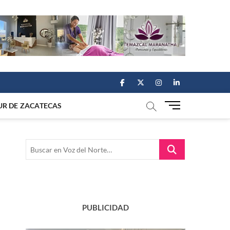
facebook
twitter
instagram
linkedin
M
UR DE ZACATECAS
e
n
u
Buscar
B
en
u
Voz
t
del
t
Norte…
o
n
PUBLICIDAD