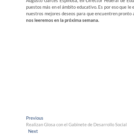
Augusto Garcés Espinosa, ex-Director Federal de Educ
puestos más en el ámbito educativo. Es por eso que le e
nuestros mejores deseos para que encuentren pronto a
nos leeremos en la próxima semana.
Navegación
Previous
Previous
post:
Realizan Glosa con el Gabinete de Desarrollo Social
de
Next
Next