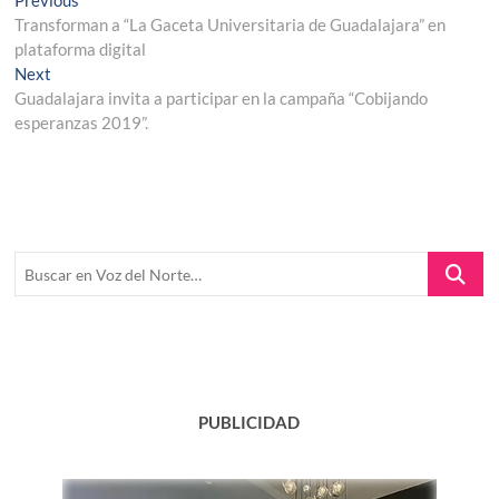
Navegación
Previous
post:
Transforman a “La Gaceta Universitaria de Guadalajara” en
de
plataforma digital
entradas
Next
Next
post:
Guadalajara invita a participar en la campaña “Cobijando
esperanzas 2019”.
Buscar
en
Voz
del
Norte…
PUBLICIDAD