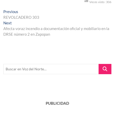
Veces visto:
306
Navegación
Previous
Previous
post:
REVOLCADERO 303
de
Next
Next
entradas
post:
Afecta voraz incendio a documentación oficial y mobiliario en la
DRSE número 2 en Zapopan
Buscar
en
Voz
del
Norte…
PUBLICIDAD