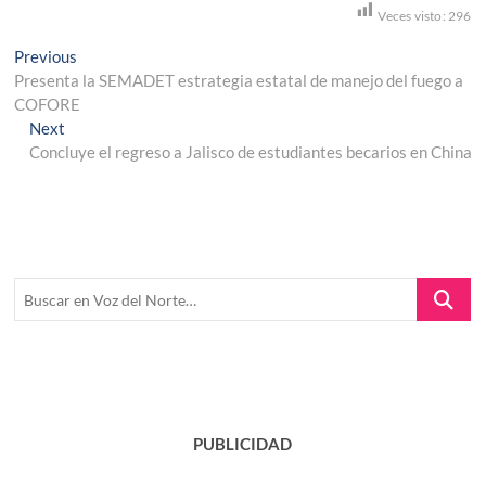
Veces visto:
296
Navegación
Previous
Previous
post:
Presenta la SEMADET estrategia estatal de manejo del fuego a
de
COFORE
entradas
Next
Next
post:
Concluye el regreso a Jalisco de estudiantes becarios en China
Buscar
en
Voz
del
Norte…
PUBLICIDAD