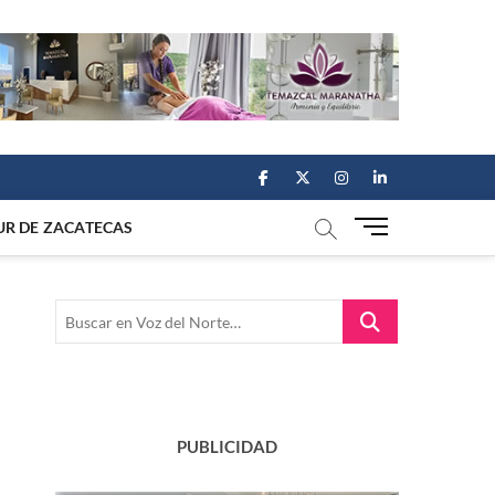
facebook
twitter
instagram
linkedin
M
UR DE ZACATECAS
e
n
u
Buscar
B
en
u
Voz
t
del
t
Norte…
o
n
PUBLICIDAD