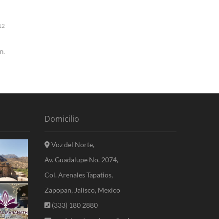
12
n.
Domicilio
Voz del Norte,
Av. Guadalupe No. 2074,
Col. Arenales Tapatios,
Zapopan, Jalisco, Mexico
(333) 180 2880