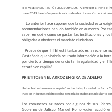
ITEI Vs SERVIDORES PÚBLICOS OPACOS.- Al entregar al Pleno el info
que el 2019 fue el año que más solicitudes de información recibió la in
Lo anterior hace suponer que la sociedad está exigien
recomendaciones han ido también en aumento. Por tanto
saber en qué y cómo se gastan las instituciones y los 
obligadas a obedecer el mandato ciudadano.
Prueba de que l ITEI está tarbanado es la reciente mu
Castañeda quien habría ocultado información a la hora 
por cierto a tiempo denunció tal irregularidad y el I
estarán en capilla?
PRIETITOS EN EL ARROZ EN GIRA DE ADELFO
Un hecho bochornoso se registró en Las Latas, localidad de Santa Cat
Pueblos Indígenas Adelfo Regino se trasladó en días pasados junto con
Los comuneros azuzados por algunos de sus líderes, 
Gobierno de Jalisco, Manuel Romo -quien acudió en 