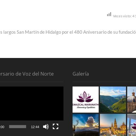
Veces visto:
4
 largos San Martín de Hidalgo por el 480 Aniversario de su fundació
ersario de Voz del Norte
Galería
tor
:00
12:44