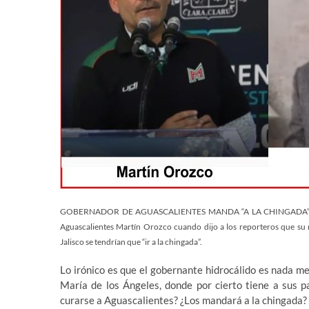
GOBERNADOR DE AGUASCALIENTES MANDA “A LA CHINGADA” A SUS
Aguascalientes Martín Orozco cuando dijo a los reporteros que su 
Jalisco se tendrían que “ir a la chingada”.
Lo irónico es que el gobernante hidrocálido es nada m
María de los Ángeles, donde por cierto tiene a sus p
curarse a Aguascalientes? ¿Los mandará a la chingada?