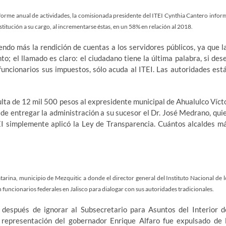
rme anual de actividades, la comisionada presidente del ITEI Cynthia Cantero infor
stitución a su cargo, al incrementarse éstas, en un 58% en relación al 2018.
do más la rendición de cuentas a los servidores públicos, ya que l
; el llamado es claro: el ciudadano tiene la última palabra, si des
funcionarios sus impuestos, sólo acuda al ITEI. Las autoridades est
lta de 12 mil 500 pesos al expresidente municipal de Ahualulco Víct
de entregar la administración a su sucesor el Dr. José Medrano, qui
TEI simplemente aplicó la Ley de Transparencia. Cuántos alcaldes m
arina, municipio de Mezquitic a donde el director general del Instituto Nacional de l
 funcionarios federales en Jalisco para dialogar con sus autoridades tradicionales.
después de ignorar al Subsecretario para Asuntos del Interior d
representación del gobernador Enrique Alfaro fue expulsado de 