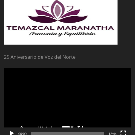
25 Aniversario de Voz del Norte
Reproductor
de
vídeo
00:00
12:44