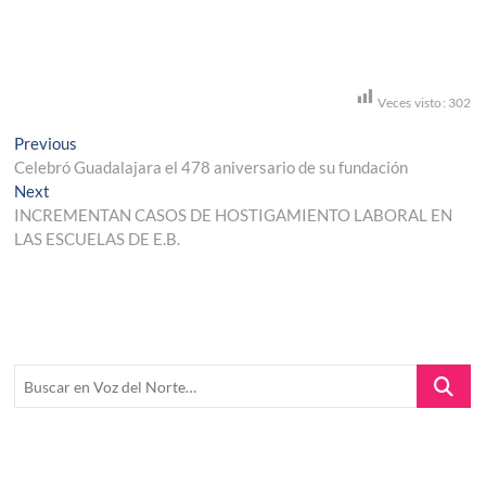
Veces visto:
302
Navegación
Previous
Previous
post:
Celebró Guadalajara el 478 aniversario de su fundación
de
Next
Next
entradas
post:
INCREMENTAN CASOS DE HOSTIGAMIENTO LABORAL EN
LAS ESCUELAS DE E.B.
Buscar
en
Voz
del
Norte…