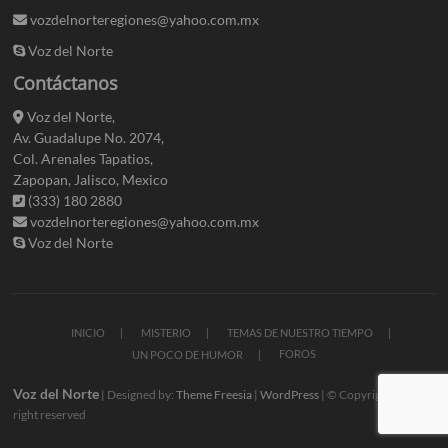
vozdelnorteregiones@yahoo.com.mx
Voz del Norte
Contáctanos
Voz del Norte,
Av. Guadalupe No. 2074,
Col. Arenales Tapatios,
Zapopan, Jalisco, Mexico
(333) 180 2880
vozdelnorteregiones@yahoo.com.mx
Voz del Norte
INICIO
MISTERIO
TEMAS DE NUESTRO TIEMPO
FOROS
UN POCO DE HUMOR
Voz del Norte
| Designed by:
Theme Freesia
|
WordPress
| © Copyright All
right reserved