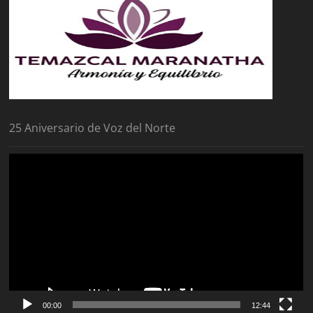
25 Aniversario de Voz del Norte
Reproductor
de
vídeo
00:00
12:44