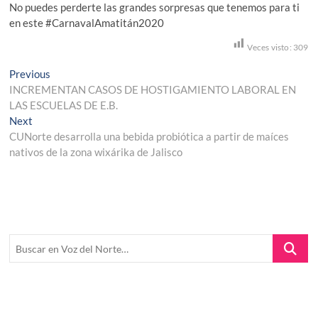
No puedes perderte las grandes sorpresas que tenemos para ti
en este #CarnavalAmatitán2020
Veces visto:
309
Navegación
Previous
Previous
post:
INCREMENTAN CASOS DE HOSTIGAMIENTO LABORAL EN
de
LAS ESCUELAS DE E.B.
entradas
Next
Next
post:
CUNorte desarrolla una bebida probiótica a partir de maíces
nativos de la zona wixárika de Jalisco
Buscar
en
Voz
del
Norte…