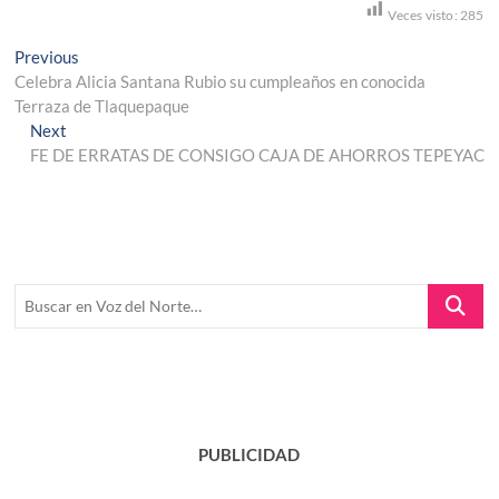
Veces visto:
285
Navegación
Previous
Previous
post:
Celebra Alicia Santana Rubio su cumpleaños en conocida
de
Terraza de Tlaquepaque
entradas
Next
Next
post:
FE DE ERRATAS DE CONSIGO CAJA DE AHORROS TEPEYAC
Buscar
en
Voz
del
Norte…
PUBLICIDAD