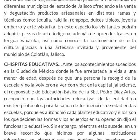
diferentes municipios del estado de Jalisco ofreciendo a la venta
y degustación productos artesanales en distintas ramas y
técnicas como: tequila, raicilla, rompope, dulces típicos, joyería
en barro y arte wixárika. En este espacio los visitantes podrán
adquirir piezas de arte indígena, además de aprender frases en
lengua wixárika, así como conocer la cosmovisión de esta
cultura gracias a una artesana invitada y proveniente del
municipio de Colotlán, Jalisco.
CHISPITAS EDUCATIVAS…
Ante los acontecimientos sucedidos
en la Ciudad de México donde le fue arrebatada la vida a una
menor de edad, después de que una persona la recogió de la
escuela y no la volvieron a ver con vida; en la capital jalisciense,
el responsable de Educación Básica de la SEJ, Pedro Díaz Arias,
reconoció que las autoridades educativas de la entidad no
existen protocolos para la salida de los menores de edad en las
escuelas, porque es autónomo cada plantel educativo y ellos son
los que deciden las formas y los acuerdos en su operación, dijo el
funcionario educativo. Sin embargo, mientras esto sucede, en un
breve recorrido que hicimos por algunas instituciones
educativas se observó que son muchos los escolares que