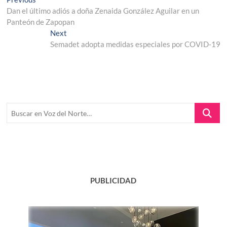
Navegación
post:
Dan el último adiós a doña Zenaida González Aguilar en un
de
Panteón de Zapopan
entradas
Next
Next
post:
Semadet adopta medidas especiales por COVID-19
Buscar
en
Voz
del
Norte…
PUBLICIDAD