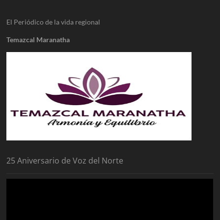
El Periódico de la vida regional
Temazcal Maranatha
25 Aniversario de Voz del Norte
Reproductor
de
vídeo