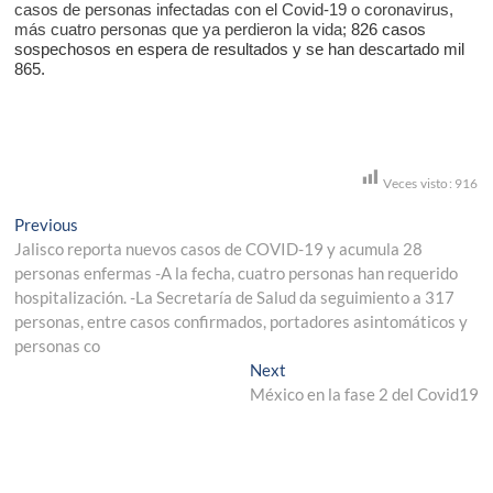
casos de personas infectadas con el Covid-19 o coronavirus,
más cuatro personas que ya perdieron la vida;
826
casos
sospechoso
s en espera de resultados y se han descartado mil
865.
Veces visto:
916
Navegación
Previous
Previous
post:
Jalisco reporta nuevos casos de COVID-19 y acumula 28
de
personas enfermas -A la fecha, cuatro personas han requerido
entradas
hospitalización. -La Secretaría de Salud da seguimiento a 317
personas, entre casos confirmados, portadores asintomáticos y
personas co
Next
Next
post:
México en la fase 2 del Covid19